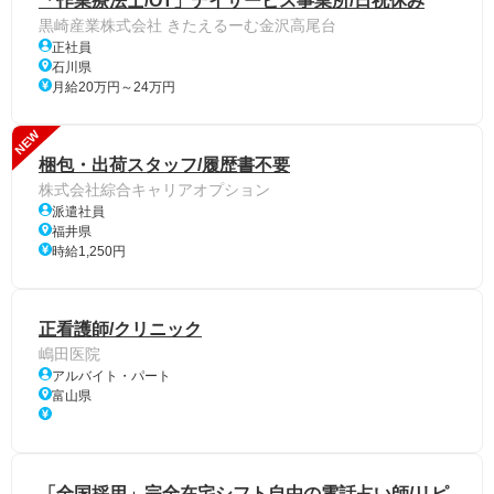
「作業療法士/OT」デイサービス事業所/日祝休み
黒崎産業株式会社 きたえるーむ金沢高尾台
正社員
石川県
月給20万円～24万円
NEW
梱包・出荷スタッフ/履歴書不要
株式会社綜合キャリアオプション
派遣社員
福井県
時給1,250円
正看護師/クリニック
嶋田医院
アルバイト・パート
富山県
「全国採用」完全在宅シフト自由の電話占い師/リピ