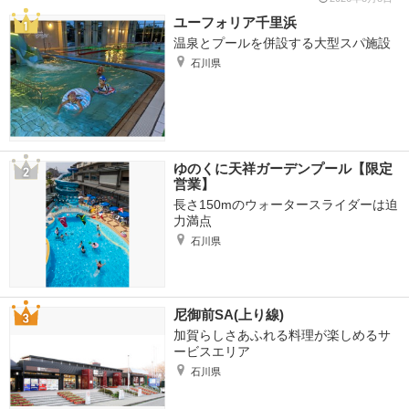
ユーフォリア千里浜
温泉とプールを併設する大型スパ施設
石川県
ゆのくに天祥ガーデンプール【限定
営業】
長さ150mのウォータースライダーは迫
力満点
石川県
尼御前SA(上り線)
加賀らしさあふれる料理が楽しめるサ
ービスエリア
石川県