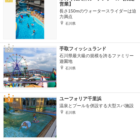
営業】
長さ150mのウォータースライダーは迫
力満点
石川県
手取フィッシュランド
石川県最大級の規模を誇るファミリー
遊園地
石川県
ユーフォリア千里浜
温泉とプールを併設する大型スパ施設
石川県