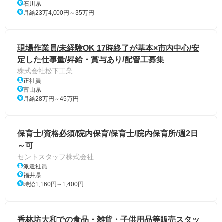
石川県
月給23万4,000円～35万円
現場作業員/未経験OK 17時終了が基本×市内中心/安
定した仕事量/昇給・賞与あり/配管工募集
株式会社松下工業
正社員
富山県
月給28万円～45万円
保育士/資格必須/院内保育/保育士/院内保育所/週2日
～可
セントスタッフ株式会社
派遣社員
福井県
時給1,160円～1,400円
香林坊大和での食品・雑貨・子供用品等販売スタッ