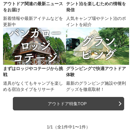
アウトドア関連の最新ニュース
テント泊を楽しむための情報を
をお届け
発信
新着情報や最新アイテムなどを
人気キャンプ場やテント泊のポ
更新中
イントを紹介
まずはロッジやコテージから挑
グランピングで快適アウトドア
戦
体験
道具がなくてもキャンプを楽し
最新のグランピング施設や便利
める宿泊タイプをリサーチ
グッズを徹底取材！
アウトドア特集TOP
1/1
（全1件中1〜1件）