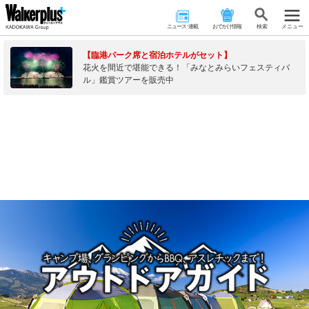
ニュース･連載
おでかけ情報
検 索
メニュー
【臨港パーク席と宿泊ホテルがセット】
花火を間近で堪能できる！「みなとみらいフェスティバ
ル」鑑賞ツアーを販売中