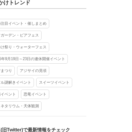
かけトレンド
の注目イベント・催しまとめ
アガーデン・ビアフェス
かけ祭り・ウォーターフェス
26年9月19日～23日の連休開催イベント
夕まつり
アジサイの見頃
アル謎解きイベント
スイーツイベント
酒イベント
恐竜イベント
ラネタリウム・天体観測
X(旧Twitter)で最新情報をチェック