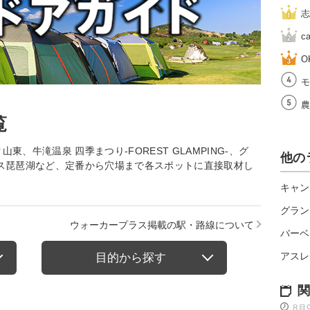
志
c
O
モ
農
覧
、牛滝温泉 四季まつり-FOREST GLAMPING-、グ
他の
ス琵琶湖など、定番から穴場まで各スポットに直接取材し
キャン
グラン
ウォーカープラス掲載の駅・路線について
バーベ
アスレ
目的から探す
関
8月