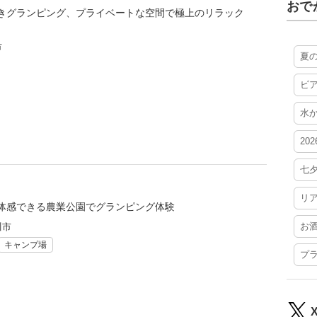
おで
きグランピング、プライベートな空間で極上のリラック
市
夏
ビ
水
20
七
リ
体感できる農業公園でグランピング体験
お
川市
キャンプ場
プ