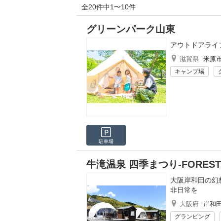
全20件中1〜10件
グリーンパーク山東
アウトドアライ
滋賀県
米原
キャンプ場
駐車場
牛滝温泉 四季まつり-FOREST 
大阪岸和田の幻
非日常を
大阪府
岸和
グランピング