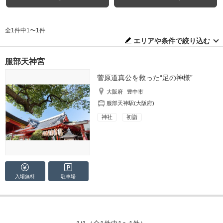
全1件中1〜1件
エリアや条件で絞り込む
服部天神宮
菅原道真公を救った“足の神様”
大阪府
豊中市
服部天神駅(大阪府)
神社
初詣
入場無料
駐車場