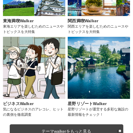
東海満喫Walker
関西満喫Walker
東海エリアを楽しむためのニュースや
関西エリアを楽しむためのニュースや
トピックスを大特集
トピックスを大特集
ビジネスWalker
星野リゾートWalker
気になるビジネスのアレコレ、ヒット
星野リゾートが運営する多彩な施設の
の裏側を徹底調査
最新情報をチェック！
テーマwalkerをもっと見る