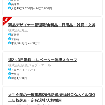
兵庫県
月給19万7,200円～24万6,600円
NEW
商品デザイナー管理職/食料品・日用品・雑貨・文具
株式会社丸三
正社員
京都府
年収364万円～400万円
週2～3日勤務 エレベーター誘導スタッフ
株式会社阪急ジョブ・エール
アルバイト・パート
大阪府
時給1,300円
大手企業の一般事務/20代活躍/未経験OK/ネイルOK/
土日祝休み・定時退社/人柄採用