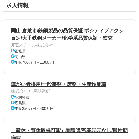
求人情報
岡山 倉敷市/鉄鋼製品の品質保証 ポジティブアクシ
ョン/大手鉄鋼メーカー/化学系品質保証・監査
JFEスチール株式会社
正社員
岡山県
年収700万円～1,000万円
障がい者採用/一般事務・庶務・生産技能職
株式会社神戸製鋼所
契約社員
広島県
年収350万円～480万円
「産休・育休取得可能」看護師/残業ほぼなし/慢性期
病院