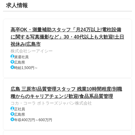
求人情報
高卒OK・測量補助スタッフ「月24万以上!電柱設備
に関する写真撮影など」30・40代以上も大歓迎!土日
祝休み/広島市
株式会社シーアイシー
派遣社員
広島県
時給1,500円～
広島 三原市/品質管理スタッフ 残業10時間程度/別職
種からのキャリアチェンジ歓迎/食品系品質管理
コカ・コーラ ボトラーズジャパン株式会社
正社員
広島県
年収400万円～600万円