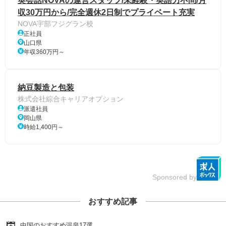
英会話NOVAの運営スタッフ/未経験・英語力不問/月
収30万円から/完全週休2日制でプライベート充実
NOVA宇部フジグラン校
正社員
山口県
年収360万円～
納豆製造と包装
株式会社綜合キャリアオプション
派遣社員
岡山県
時給1,400円～
Sponsored by
おすすめ記事
中国のおすすめ温泉17選