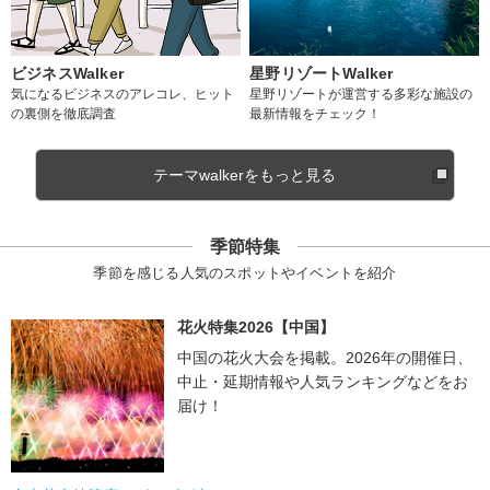
ビジネスWalker
星野リゾートWalker
気になるビジネスのアレコレ、ヒット
星野リゾートが運営する多彩な施設の
の裏側を徹底調査
最新情報をチェック！
テーマwalkerをもっと見る
季節特集
季節を感じる人気のスポットやイベントを紹介
花火特集2026【中国】
中国の花火大会を掲載。2026年の開催日、
中止・延期情報や人気ランキングなどをお
届け！