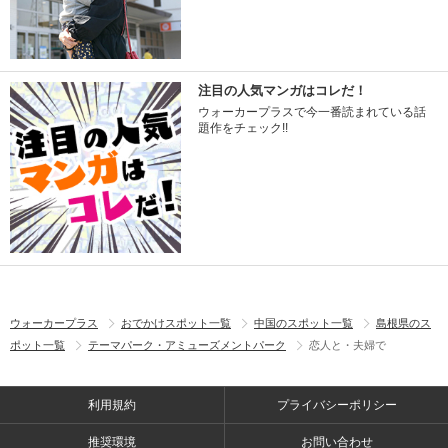
注目の人気マンガはコレだ！
ウォーカープラスで今一番読まれている話
題作をチェック!!
ウォーカープラス
おでかけスポット一覧
中国のスポット一覧
島根県のス
ポット一覧
テーマパーク・アミューズメントパーク
恋人と・夫婦で
利用規約
プライバシーポリシー
推奨環境
お問い合わせ