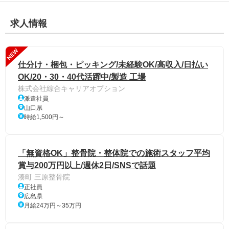
求人情報
NEW
仕分け・梱包・ピッキング/未経験OK/高収入/日払い
OK/20・30・40代活躍中/製造 工場
株式会社綜合キャリアオプション
派遣社員
山口県
時給1,500円～
「無資格OK」整骨院・整体院での施術スタッフ平均
賞与200万円以上/週休2日/SNSで話題
湊町 三原整骨院
正社員
広島県
月給24万円～35万円