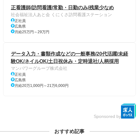
正看護師/訪問看護/常勤・日勤のみ/残業少なめ
社会福祉法人あと会 くにくさ訪問看護ステーション
正社員
広島県
月給25万円～29万円
データ入力・書類作成などの一般事務/20代活躍/未経
験OK/ネイルOK/土日祝休み・定時退社/人柄採用
マンパワーグループ株式会社
正社員
広島県
月給20万1,000円～21万6,000円
Sponsored by
おすすめ記事