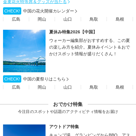
金麦花火特等席＆グッズが当たる
CHECK!
中国の花火開催カレンダー
広島
岡山
山口
鳥取
島根
夏休み特集2026【中国】
ウォーカー編集部がおすすめする、この夏
の楽しみ方を紹介。夏休みイベント＆おで
かけスポット情報が盛りだくさん！
CHECK!
中国の夏祭りはこちら
広島
岡山
山口
鳥取
島根
おでかけ特集
今注目のスポットや話題のアクティビティ情報をお届け
アウトドア特集
キャンプ場、グランピングからBBQ、アス