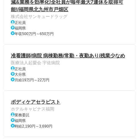
減&業務を効率化!全社員が毎年最大7連休を取得可
能!/福岡県北九州市戸畑区
株式会社サンキュードラッグ
正社員
福岡県
年収500万円～650万円
准看護師/病院 病棟勤務/常勤・夜勤あり/残業少なめ
医療法人起愛会 宇佐病院
正社員
大分県
月給19万円～22万円
ボディケアセラピスト
ホテルキャビナス福岡
業務委託
福岡県
時給2,190円～3,690円