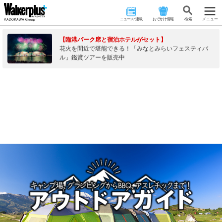
ニュース･連載
おでかけ情報
検 索
メニュー
【臨港パーク席と宿泊ホテルがセット】
花火を間近で堪能できる！「みなとみらいフェスティバ
ル」鑑賞ツアーを販売中