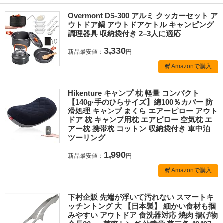
Overmont DS-300 アルミ クッカーセット ア
ウトドア鍋 アウトドアケトル キャンピング
調理器具 収納袋付き 2–3人に適応
3,330
新品最安値：
円
Amazonで購入
Hikenture キャンプ 枕 軽量 コンパクト
【140g·手のひらサイズ】綿100％カバー 防
滑処理 キャンプ まくら エアーピロー アウト
ドア 枕 キャンプ用枕 エアピロー 空気枕 エ
アー枕 携帯枕 コットン 収納袋付き 車中泊
ツーリング
1,990
新品最安値：
円
Amazonで購入
下村企販 先端が浮いて汚れない スマートキ
ッチントング 大 【日本製】 細かい食材も掴
みやすい アウトドア 食洗器対応 焼肉 揚げ物