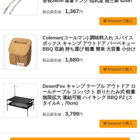
全長26cm 菜箸トング 仙武堂 燕三条 42497
1,367
新品最安値：
円
Amazonで購入
Coleman(コールマン) 調味料入れ スパイス
ボックス キャンプ アウトドア バーベキュー
BBQ 収納 持ち運び 軽量 簡単 大容量 小分け
1,680
新品最安値：
円
Amazonで購入
DesertFox キャンプ テーブル アウトドア ロ
ールテーブル コンパクト 折りたたみ式 軽量
無限拡大 連結可能 ハイキング BBQ PZ (ス
タイルA，70cm)
3,799
新品最安値：
円
Amazonで購入