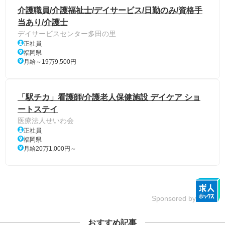
介護職員/介護福祉士/デイサービス/日勤のみ/資格手
当あり/介護士
デイサービスセンター多田の里
正社員
福岡県
月給～19万9,500円
「駅チカ」看護師/介護老人保健施設 デイケア ショ
ートステイ
医療法人せいわ会
正社員
福岡県
月給20万1,000円～
Sponsored by
おすすめ記事