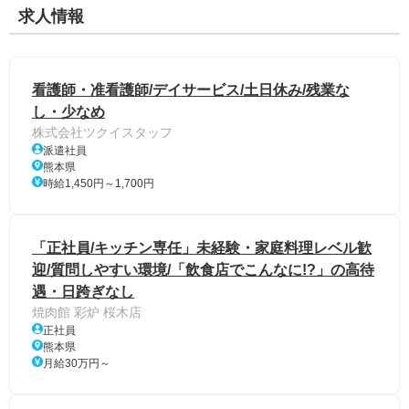
求人情報
看護師・准看護師/デイサービス/土日休み/残業な
し・少なめ
株式会社ツクイスタッフ
派遣社員
熊本県
時給1,450円～1,700円
「正社員/キッチン専任」未経験・家庭料理レベル歓
迎/質問しやすい環境/「飲食店でこんなに!?」の高待
遇・日跨ぎなし
焼肉館 彩炉 桜木店
正社員
熊本県
月給30万円～