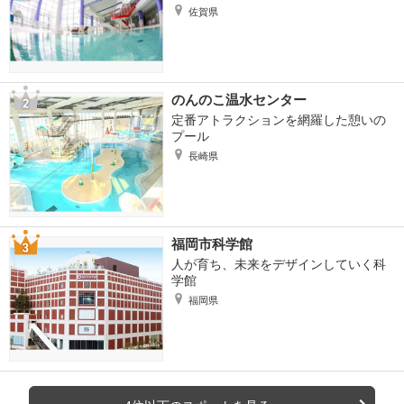
佐賀県
のんのこ温水センター
定番アトラクションを網羅した憩いの
プール
長崎県
福岡市科学館
人が育ち、未来をデザインしていく科
学館
福岡県