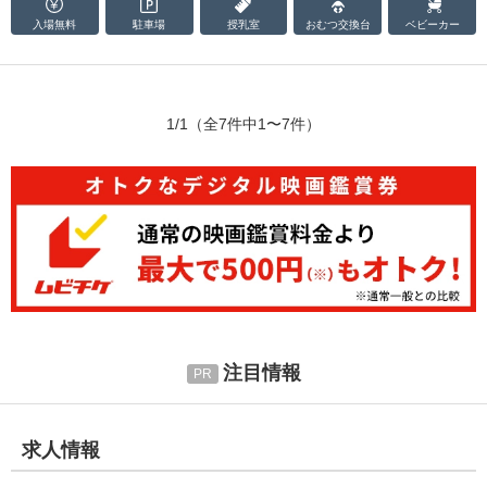
入場無料
駐車場
授乳室
おむつ
交換台
ベビーカー
1/1
（全7件中1〜7件）
注目情報
求人情報