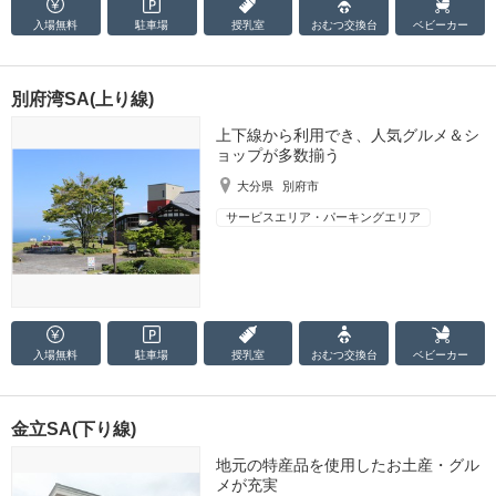
入場無料
駐車場
授乳室
おむつ
交換台
ベビーカー
別府湾SA(上り線)
上下線から利用でき、人気グルメ＆シ
ョップが多数揃う
大分県
別府市
サービスエリア・パーキングエリア
入場無料
駐車場
授乳室
おむつ
交換台
ベビーカー
金立SA(下り線)
地元の特産品を使用したお土産・グル
メが充実