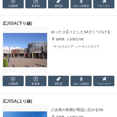
入場無料
駐車場
授乳室
おむつ
交換台
ベビーカー
広川SA(下り線)
ゆったり広々としたSAでくつろげる
福岡県
八女郡広川町
サービスエリア・パーキングエリア
入場無料
駐車場
授乳室
おむつ
交換台
ベビーカー
広川SA(上り線)
八女茶の茶畑が周辺に広がるSA