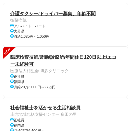
介護タクシー/ドライバー募集、年齢不問
衛藤病院
アルバイト・パート
大分県
時給1,035円～1,050円
NEW
臨床検査技師/常勤/診療所/年間休日120日以上/エコ
ー未経験可
医療法人相生会 博多クリニック
正社員
福岡県
月給20万3,000円～27万円
社会福祉士を活かせる生活相談員
庄内地域包括支援センター 多田の里
正社員
福岡県
月給23万6,400円～