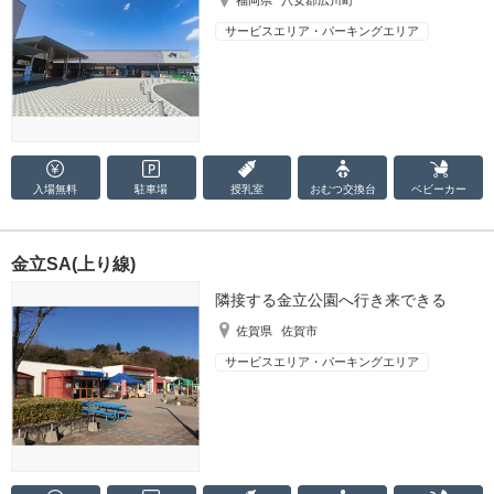
福岡県
八女郡広川町
サービスエリア・パーキングエリア
入場無料
駐車場
授乳室
おむつ
交換台
ベビーカー
金立SA(上り線)
隣接する金立公園へ行き来できる
佐賀県
佐賀市
サービスエリア・パーキングエリア