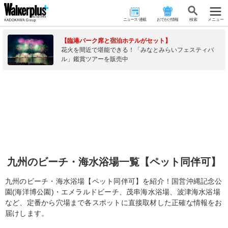
ニュース･連載
おでかけ情報
検 索
メニュー
【臨港パーク席と宿泊ホテルがセット】
花火を間近で堪能できる！「みなとみらいフェスティバ
ル」鑑賞ツアーを販売中
九州のビーチ・海水浴場一覧【ペット同伴可】
九州のビーチ・海水浴場【ペット同伴可】を紹介！国営沖縄記念公
園(海洋博公園)・エメラルドビーチ、茂串海水浴場、波津海水浴場
など、定番から穴場まで各スポットに直接取材した正確な情報をお
届けします。