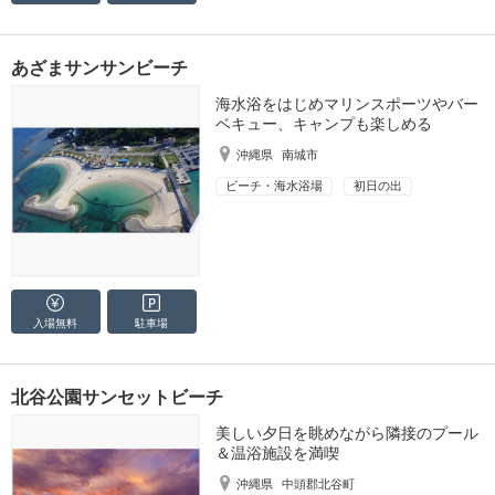
あざまサンサンビーチ
海水浴をはじめマリンスポーツやバー
ベキュー、キャンプも楽しめる
沖縄県
南城市
ビーチ・海水浴場
初日の出
入場無料
駐車場
北谷公園サンセットビーチ
美しい夕日を眺めながら隣接のプール
＆温浴施設を満喫
沖縄県
中頭郡北谷町