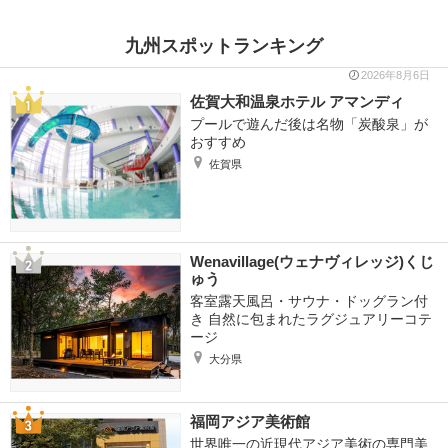
九州スポットランキング
2026年8月6日
佐賀大和温泉ホテル アマンディ
プールで遊んだ後は名物「炭酸泉」が
おすすめ
佐賀県
Wenavillage(ウェナヴィレッジ)くじ
ゅう
客室露天風呂・サウナ・ドッグラン付
き 自然に包まれたラグジュアリーコテ
ージ
大分県
福岡アジア美術館
世界唯一の近現代アジア美術の専門美