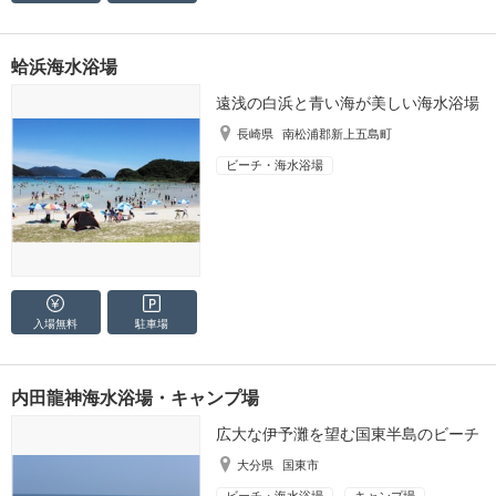
蛤浜海水浴場
遠浅の白浜と青い海が美しい海水浴場
長崎県
南松浦郡新上五島町
ビーチ・海水浴場
入場無料
駐車場
内田龍神海水浴場・キャンプ場
広大な伊予灘を望む国東半島のビーチ
大分県
国東市
ビーチ・海水浴場
キャンプ場