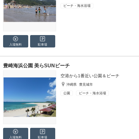
ビーチ・海水浴場
入場無料
駐車場
豊崎海浜公園 美らSUNビーチ
空港から1番近い公園＆ビーチ
沖縄県
豊見城市
公園
ビーチ・海水浴場
入場無料
駐車場