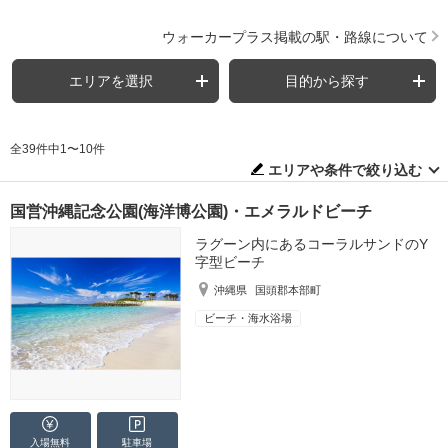
ウォーカープラス掲載の駅・路線について
エリアを選択
目的から探す
全39件中1〜10件
エリアや条件で絞り込む
国営沖縄記念公園(海洋博公園)・エメラルドビーチ
ラグーン内にあるコーラルサンドのY
字型ビーチ
沖縄県
国頭郡本部町
ビーチ・海水浴場
入場無料
駐車場