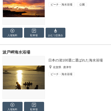
ビーチ・海水浴場
公園
入場無料
駐車場
おむつ
交換台
波戸岬海水浴場
日本の渚100選に選ばれた海水浴場
佐賀県
唐津市
ビーチ・海水浴場
入場無料
駐車場