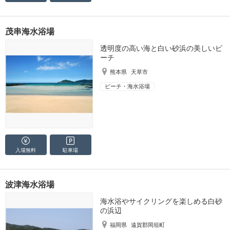
茂串海水浴場
透明度の高い海と白い砂浜の美しいビ
ーチ
熊本県
天草市
ビーチ・海水浴場
入場無料
駐車場
波津海水浴場
海水浴やサイクリングを楽しめる白砂
の浜辺
福岡県
遠賀郡岡垣町