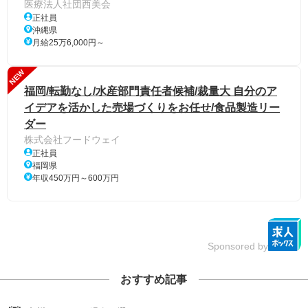
医療法人社団西美会
正社員
沖縄県
月給25万6,000円～
NEW
福岡/転勤なし/水産部門責任者候補/裁量大 自分のア
イデアを活かした売場づくりをお任せ/食品製造リー
ダー
株式会社フードウェイ
正社員
福岡県
年収450万円～600万円
Sponsored by
おすすめ記事