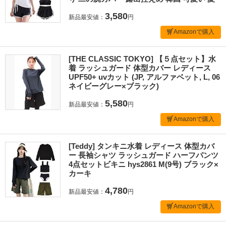
3,580
新品最安値：
円
Amazonで購入
[THE CLASSIC TOKYO] 【５点セット】水
着 ラッシュガード 体型カバー レディース
UPF50+ uvカット (JP, アルファベット, L, 06
ネイビーグレー×ブラック)
5,580
新品最安値：
円
Amazonで購入
[Teddy] タンキニ水着 レディース 体型カバ
ー 長袖シャツ ラッシュガード ハーフパンツ
4点セットビキニ hys2861 M(9号) ブラック×
カーキ
4,780
新品最安値：
円
Amazonで購入