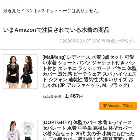
最近見たイベント&スポットページはありません。
いまAmazonで注目されている水着の商品
※2026年08月07日00時 時点の情報です
[MaiMeng] レディース 水着 3点セット 可愛
い水着 ショートパンツ ジャケット付き パッ
ト付き タンキニ ラッシュガード ビキニ 体型
カバー 透け感 ビーチウェア スパ ハイウエス
ト シフォン 速乾性 通気性 大きいサイズ お
しゃれ (JP, アルファベット, M, ブラック)
1,467
新品最安値：
円
Amazonで購入
[DOPTGHFY] 体型カバー 水着 レディース
セパレート 水着 中学生 高校生 体型カバー
水着 3点セット 20代 女の子 小胸にもぴった
り 二の腕カバー 露出控えめ 韓国 可愛い 夏