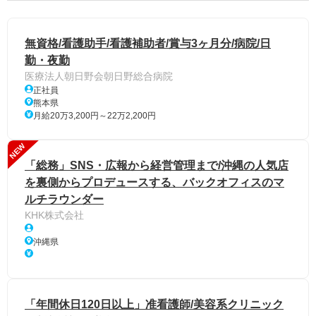
無資格/看護助手/看護補助者/賞与3ヶ月分/病院/日
勤・夜勤
医療法人朝日野会朝日野総合病院
正社員
熊本県
月給20万3,200円～22万2,200円
NEW
「総務」SNS・広報から経営管理まで/沖縄の人気店
を裏側からプロデュースする、バックオフィスのマ
ルチラウンダー
KHK株式会社
沖縄県
「年間休日120日以上」准看護師/美容系クリニック