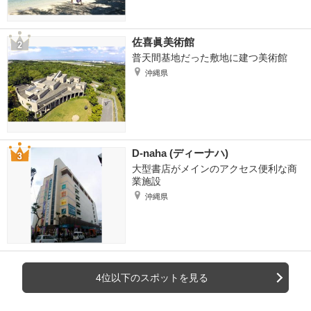
佐喜眞美術館
普天間基地だった敷地に建つ美術館
沖縄県
D-naha (ディーナハ)
大型書店がメインのアクセス便利な商
業施設
沖縄県
4位以下のスポットを見る