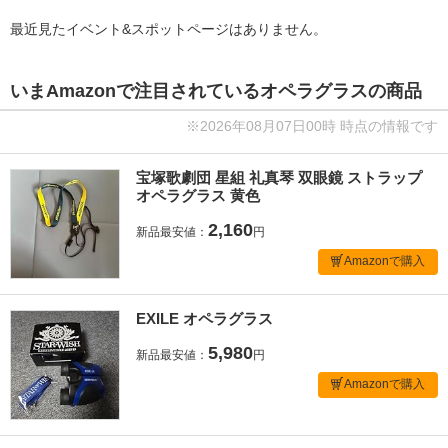
最近見たイベント&スポットページはありません。
いまAmazonで注目されているオペラグラスの商品
※2026年08月07日00時 時点の情報です
宝塚歌劇団 星組 礼真琴 双眼鏡 ストラップ
オペラグラス 黄色
2,160
新品最安値：
円
Amazonで購入
EXILE オペラグラス
5,980
新品最安値：
円
Amazonで購入