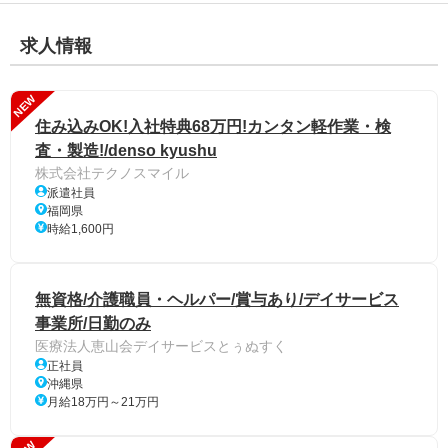
求人情報
NEW
住み込みOK!入社特典68万円!カンタン軽作業・検
査・製造!/denso kyushu
株式会社テクノスマイル
派遣社員
福岡県
時給1,600円
無資格/介護職員・ヘルパー/賞与あり/デイサービス
事業所/日勤のみ
医療法人恵山会デイサービスとぅぬすく
正社員
沖縄県
月給18万円～21万円