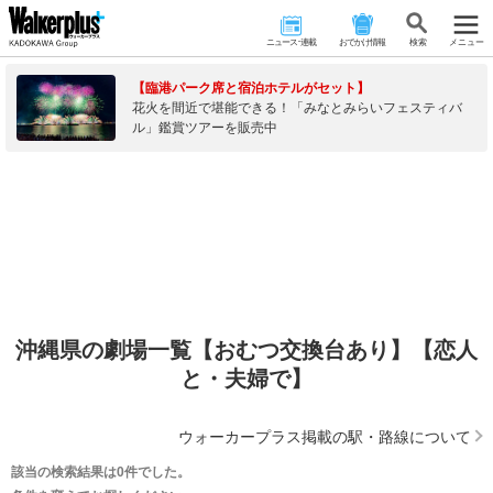
ニュース･連載
おでかけ情報
検 索
メニュー
【臨港パーク席と宿泊ホテルがセット】
花火を間近で堪能できる！「みなとみらいフェスティバ
ル」鑑賞ツアーを販売中
沖縄県の劇場一覧【おむつ交換台あり】【恋人
と・夫婦で】
ウォーカープラス掲載の駅・路線について
該当の検索結果は0件でした。