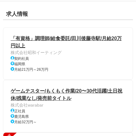
求人情報
「有資格」調理師/給食委託/田川後藤寺駅/月給20万
円以上
株式会社昭和イーティング
契約社員
福岡県
月給21万円～26万円
ゲームテスター/もくもく作業/20〜30代活躍/土日祝
休/残業なし/発売前タイトル
株式会社warabar
正社員
鹿児島県
月給32万円～