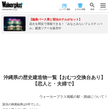
ニュース･連載
おでかけ情報
検 索
メニュー
【臨港パーク席と宿泊ホテルがセット】
花火を間近で堪能できる！「みなとみらいフェスティバ
ル」鑑賞ツアーを販売中
沖縄県の歴史建造物一覧【おむつ交換台あり】
【恋人と・夫婦で】
ウォーカープラス掲載の駅・路線について
該当の検索結果は0件でした。