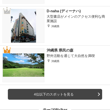
D-naha (ディーナハ)
大型書店がメインのアクセス便利な商
業施設
沖縄県
沖縄県 県民の森
野外活動を通じて大自然を満喫
沖縄県
4位以下のスポットを見る
テーマWalker