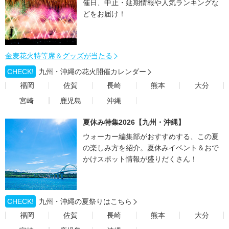
催日、中止・延期情報や人気ランキングな
どをお届け！
金麦花火特等席＆グッズが当たる
CHECK!
九州・沖縄の花火開催カレンダー
福岡
佐賀
長崎
熊本
大分
宮崎
鹿児島
沖縄
夏休み特集2026【九州・沖縄】
ウォーカー編集部がおすすめする、この夏
の楽しみ方を紹介。夏休みイベント＆おで
かけスポット情報が盛りだくさん！
CHECK!
九州・沖縄の夏祭りはこちら
福岡
佐賀
長崎
熊本
大分