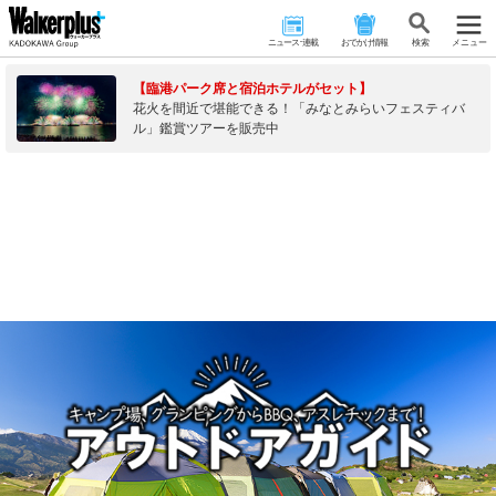
ニュース･連載
おでかけ情報
検 索
メニュー
【臨港パーク席と宿泊ホテルがセット】
花火を間近で堪能できる！「みなとみらいフェスティバ
ル」鑑賞ツアーを販売中