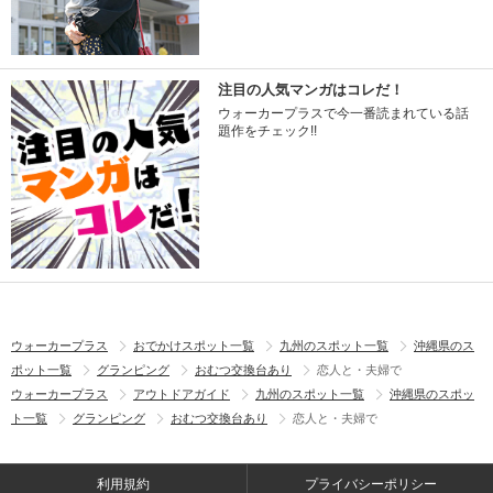
注目の人気マンガはコレだ！
ウォーカープラスで今一番読まれている話
題作をチェック!!
ウォーカープラス
おでかけスポット一覧
九州のスポット一覧
沖縄県のス
ポット一覧
グランピング
おむつ交換台あり
恋人と・夫婦で
ウォーカープラス
アウトドアガイド
九州のスポット一覧
沖縄県のスポッ
ト一覧
グランピング
おむつ交換台あり
恋人と・夫婦で
利用規約
プライバシーポリシー