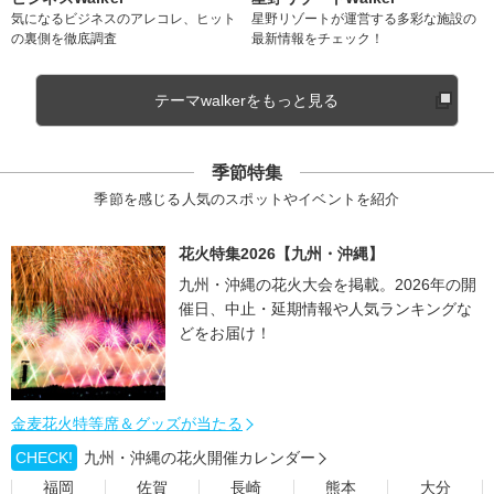
気になるビジネスのアレコレ、ヒット
星野リゾートが運営する多彩な施設の
の裏側を徹底調査
最新情報をチェック！
テーマwalkerをもっと見る
季節特集
季節を感じる人気のスポットやイベントを紹介
花火特集2026【九州・沖縄】
九州・沖縄の花火大会を掲載。2026年の開
催日、中止・延期情報や人気ランキングな
どをお届け！
金麦花火特等席＆グッズが当たる
CHECK!
九州・沖縄の花火開催カレンダー
福岡
佐賀
長崎
熊本
大分