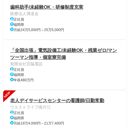
歯科助手/未経験OK・研修制度充実
医療法人博道会
正社員
福岡県
月給24万5,000円～25万5,000円
「全国出張」電気設備工/未経験OK・残業ゼロ/マン
ツーマン指導・個室寮完備
有限会社宮脇電設
正社員
福岡県
年収480万円
NEW
老人デイサービスセンターの看護師/日勤常勤
ウエストライフ南片江
正社員
福岡県
月給19万4,000円～21万7,400円