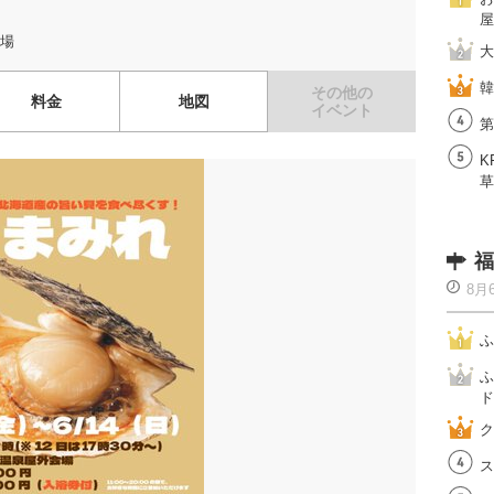
屋
場
大
韓
その他の
料金
地図
イベント
第
K
草
福
8月
ふ
ふ
ド
ク
ス