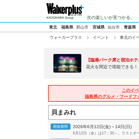
次の楽しいが見つかる。
東北
福島県
郡山市
宮城県
仙台市
青森県
ウォーカープラス
イベント
東北のイ
【臨港パーク席と宿泊ホテ
花火を間近で堪能できる！
このイベ
福島県のグルメ・フードフ
貝まみれ
2026年6月12日(金)～14日(日)
開催期間
6月12日（金）は17：30～。ラストオ