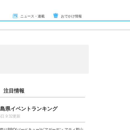
ニュース・連載
おでかけ情報
注目情報
島県イベントランキング
6日 9:32更新
祭りBBQ(バーベキュー)ビアガーデン アティ郡山