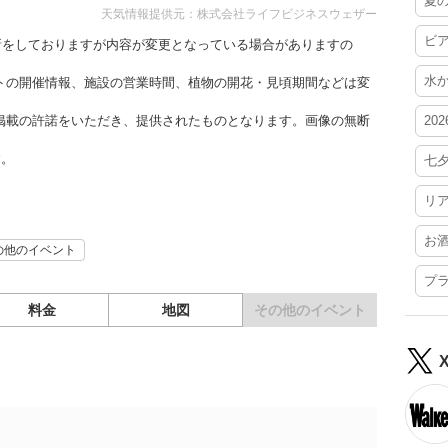
夏
天気情報提供元：株式会社ライフビジネスウェザー
ビ
更新をしておりますが内容が変更となっている場合がありますの
水
トの開催情報、施設の営業時間、植物の開花・見頃期間などは変
掲載の許諾をいただき、提供されたものとなります。画像の無断
20
す。
七
リ
お
の他のイベント
プ
料金
地図
その他の
イベント