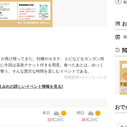
桧
お
福
閲
」が再び帰ってきた。牡蠣やホタテ、エビなどをガンガン焼
らに今回は温泉チケット付きを用意。食べたあとは、ゆっく
で整う。そんな贅沢な時間を楽しむイベントである。
情報提供=イベントバンク
まみれの詳しいイベント情報を見る]
おで
本日
明日
33℃
36℃
24℃
24℃