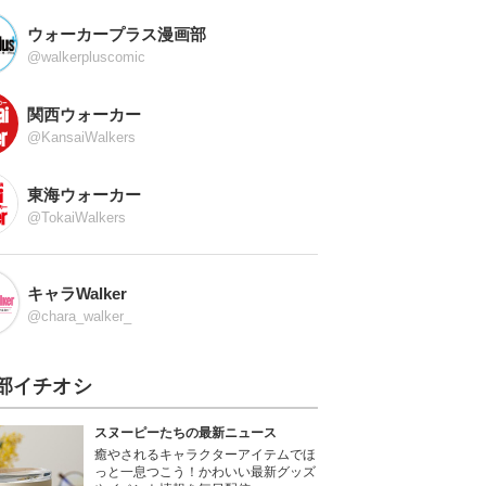
ウォーカープラス漫画部
@walkerpluscomic
関西ウォーカー
@KansaiWalkers
東海ウォーカー
@TokaiWalkers
キャラWalker
@chara_walker_
部イチオシ
スヌーピーたちの最新ニュース
癒やされるキャラクターアイテムでほ
っと一息つこう！かわいい最新グッズ