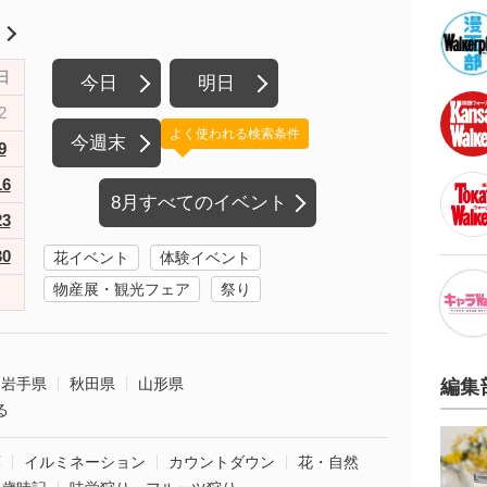
月
日
今日
明日
2
よく使われる検索条件
今週末
9
16
8月すべてのイベント
23
30
花イベント
体験イベント
物産展・観光フェア
祭り
岩手県
秋田県
山形県
編集
る
葉
イルミネーション
カウントダウン
花・自然