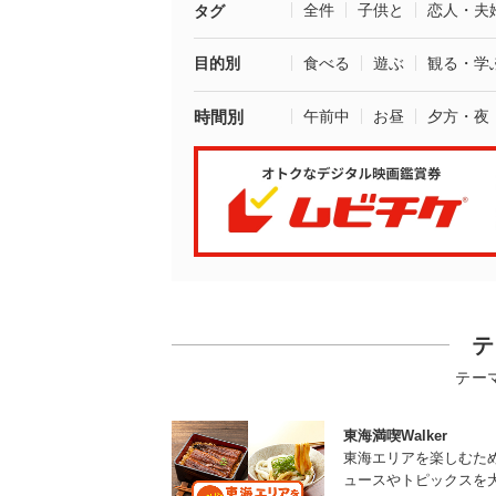
全件
子供と
恋人・夫
タグ
目的別
食べる
遊ぶ
観る・学
時間別
午前中
お昼
夕方・夜
テ
テー
東海満喫Walker
東海エリアを楽しむた
ュースやトピックスを