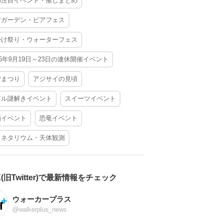
の注目イベント・催しまとめ
アガーデン・ビアフェス
かけ祭り・ウォーターフェス
26年9月19日～23日の連休開催イベント
夕まつり
アジサイの見頃
アル謎解きイベント
スイーツイベント
酒イベント
恐竜イベント
ラネタリウム・天体観測
X(旧Twitter)で最新情報をチェック
ウォーカープラス
@walkerplus_news