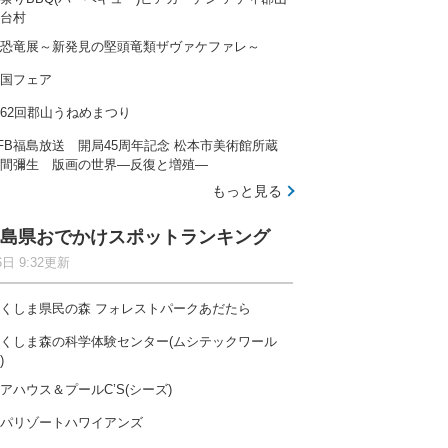
台村
恐竜展～新発見の堅頭竜類ザヴァケファレ～
国フェア
62回郡山うねめまつり
FB福島放送 開局45周年記念 松本市美術館所蔵
間彌生 版画の世界―反復と増殖―
もっと見る
島県おでかけスポットランキング
6日 9:32更新
くしま県民の森 フォレストパークあだたら
くしま森の科学体験センター(ムシテックワール
)
アハウス＆プールC’S(シーズ)
パリゾートハワイアンズ