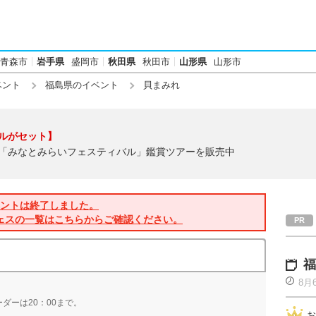
青森市
岩手県
盛岡市
秋田県
秋田市
山形県
山形市
ベント
福島県のイベント
貝まみれ
ルがセット】
「みなとみらいフェスティバル」鑑賞ツアーを販売中
ントは終了しました。
ェスの一覧はこちらからご確認ください。
福
8月
ーダーは20：00まで。
お