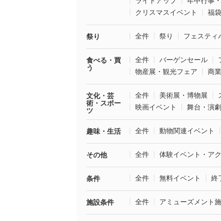
ライトアップ
年中行事
クリスマスイベント
福
全件
祭り
フェスティ
祭り
全件
バーゲンセール
食べる・買
う
物産展・観光フェア
商
全件
美術展・博物展
文化・芸
術・スポー
映画イベント
舞台・演
ツ
全件
動物関連イベント
趣味・生活
全件
体験イベント・ア
その他
全件
無料イベント
終
条件
全件
アミューズメント
施設条件