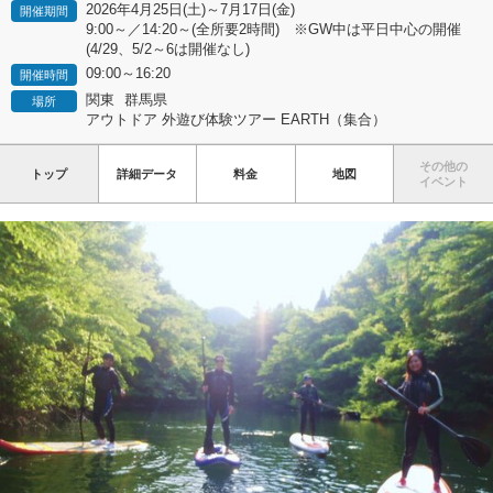
2026年4月25日(土)～7月17日(金)
開催期間
9:00～／14:20～(全所要2時間) ※GW中は平日中心の開催
(4/29、5/2～6は開催なし)
09:00～16:20
開催時間
関東
群馬県
場所
アウトドア 外遊び体験ツアー EARTH（集合）
その他の
トップ
詳細データ
料金
地図
イベント