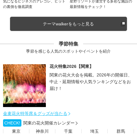
気になるビジネスのアレコレ、ヒット
星野リゾートが運営する多彩な施設の
の裏側を徹底調査
最新情報をチェック！
テーマwalkerをもっと見る
季節特集
季節を感じる人気のスポットやイベントを紹介
花火特集2026【関東】
関東の花火大会を掲載。2026年の開催日、
中止・延期情報や人気ランキングなどをお
届け！
金麦花火特等席＆グッズが当たる
CHECK!
関東の花火開催カレンダー
東京
神奈川
千葉
埼玉
群馬