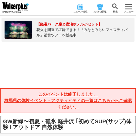
ニュース･連載
おでかけ情報
検 索
メニュー
【臨港パーク席と宿泊ホテルがセット】
花火を間近で堪能できる！「みなとみらいフェスティバ
ル」鑑賞ツアーを販売中
このイベントは終了しました。
群馬県の体験イベント・アクティビティの一覧はこちらからご確認
ください。
GW新緑〜初夏・碓氷 軽井沢 ｢初めてSUP(サップ)体
験｣ アウトドア 自然体験