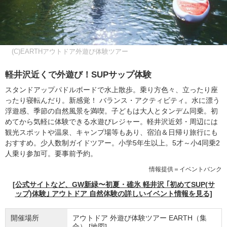
(C)EARTHアウトドア外遊び体験ツアー
軽井沢近くで外遊び！SUPサップ体験
スタンドアップパドルボードで水上散歩。乗り方色々、立ったり座
ったり寝転んだり。新感覚！ バランス・アクティビティ。水に漂う
浮遊感、季節の自然風景を満喫。子どもは大人とタンデム同乗。初
めてから気軽に体験できる水遊びレジャー。軽井沢近郊・周辺には
観光スポットや温泉、キャンプ場等もあり、宿泊＆日帰り旅行にも
おすすめ。少人数制ガイドツアー。小学5年生以上。5才～小4同乗2
人乗り参加可。要事前予約。
情報提供＝イベントバンク
[公式サイトなど、GW新緑〜初夏・碓氷 軽井沢 ｢初めてSUP(サ
ップ)体験｣ アウトドア 自然体験の詳しいイベント情報を見る]
開催場所
アウトドア 外遊び体験ツアー EARTH（集
合）
[地図]