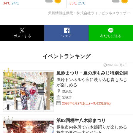
34℃
24℃
35℃
25℃
天気情報提供元：株式会社ライフビジネスウェザー
ポストする
シェア
友だちに送る
イベントランキング
2026年8月7日
風鈴まつり・夏の床もみじ特別公開
風鈴トンネルや床に映り込む青もみじ
が楽しめる
群馬県
宝徳寺
2026年6月27日(土)～9月23日(祝)
第63回桐生八木節まつり
桐生市内各所で八木節踊りが楽しめる
桐生の夏の一大イベント