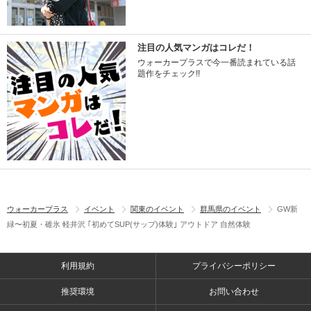
注目の人気マンガはコレだ！
ウォーカープラスで今一番読まれている話
題作をチェック!!
ウォーカープラス
イベント
関東のイベント
群馬県のイベント
GW新
緑〜初夏・碓氷 軽井沢 ｢初めてSUP(サップ)体験｣ アウトドア 自然体験
利用規約
プライバシーポリシー
推奨環境
お問い合わせ