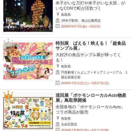
米子がいな万灯や米子がいな太鼓、が
いなCONで町が活気づく
鳥取県
JR米子駅前、湊山公園周辺
2026年8月7日(金)～9日(日)
特別展 ばえる！映える！「超食品
サンプル展」
大好評の食品サンプル展が帰ってく
る！
鳥取県
円形劇場くらよしフィギュアミュージアム 1
階企画展示室
2026年7月11日(土)～9月27日(日)
巡回展「ポケモンローカルActs物産
展」鳥取県開催
全国各地の「ポケモンローカルActs」
コラボ商品が販売
鳥取県
丸由百貨店
2026年7月30日(木)～8月11日(祝)