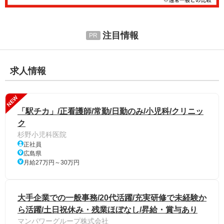
注目情報
求人情報
NEW
「駅チカ」/正看護師/常勤/日勤のみ/小児科/クリニッ
ク
杉野小児科医院
正社員
広島県
月給27万円～30万円
大手企業での一般事務/20代活躍/充実研修で未経験か
ら活躍/土日祝休み・残業ほぼなし/昇給・賞与あり
マンパワーグループ株式会社