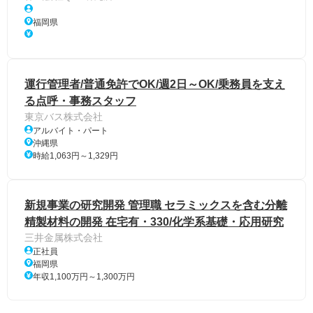
福岡県
運行管理者/普通免許でOK/週2日～OK/乗務員を支え
る点呼・事務スタッフ
東京バス株式会社
アルバイト・パート
沖縄県
時給1,063円～1,329円
新規事業の研究開発 管理職 セラミックスを含む分離
精製材料の開発 在宅有・330/化学系基礎・応用研究
三井金属株式会社
正社員
福岡県
年収1,100万円～1,300万円