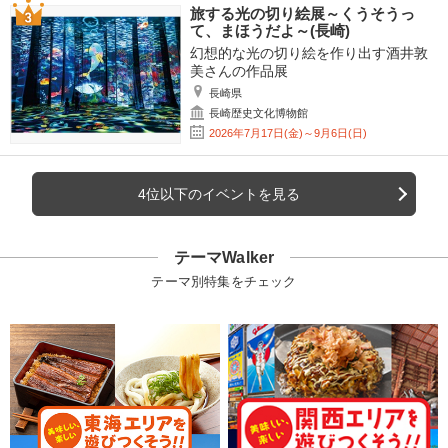
旅する光の切り絵展～くうそうっ
て、まほうだよ～(長崎)
幻想的な光の切り絵を作り出す酒井敦
美さんの作品展
長崎県
長崎歴史文化博物館
2026年7月17日(金)～9月6日(日)
4位以下のイベントを見る
テーマWalker
テーマ別特集をチェック