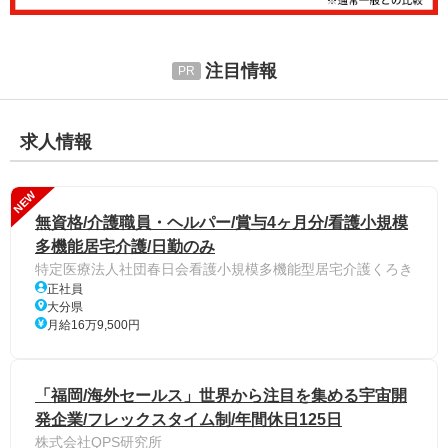
注目情報
求人情報
NEW
無資格/介護職員・ヘルパー/賞与4ヶ月分/看護小規模
多機能居宅介護/日勤のみ
特定医療法人社団春日会看護小規模多機能型居宅介護くろき
正社員
大分県
月給16万9,500円
「福岡/海外セールス」世界から注目を集める宇宙開
発企業/フレックスタイム制/年間休日125日
株式会社QPS研究所