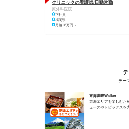
クリニックの看護師/日勤常勤
原外科医院
正社員
福岡県
月給18万円～
テ
テー
東海満喫Walker
東海エリアを楽しむた
ュースやトピックスを