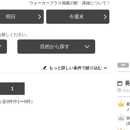
ウォーカープラス掲載の駅・路線について
明日
今週末
お探しください。
目的から探す
もっと詳しい条件で絞り込む
長
1
8月
1（全0件中1〜0件）
夏
メ
旅
(