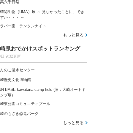
萬六千日祭
確認生物（UMA）展 ～ 見なかったことに、でき
すか・・・ ～
ラバー園 ランタンナイト
もっと見る
崎県おでかけスポットランキング
9日 9:32更新
んのこ温水センター
崎歴史文化博物館
UN BASE kawatana camp field (旧：大崎オートキ
ンプ場)
崎東公園コミュニティプール
崎のもざき恐竜パーク
もっと見る