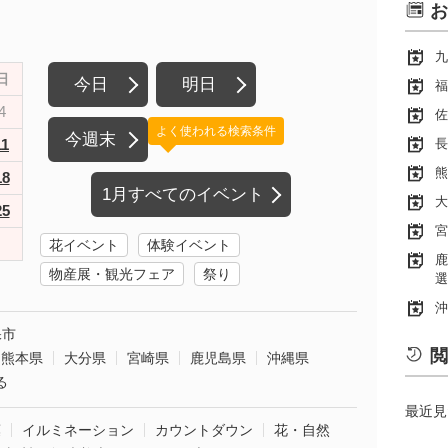
お
九
日
今日
明日
福
4
佐
よく使われる検索条件
今週末
11
長
熊
18
1月すべてのイベント
大
25
宮
花イベント
体験イベント
鹿
物産展・観光フェア
祭り
選
沖
保市
閲
熊本県
大分県
宮崎県
鹿児島県
沖縄県
る
最近見
葉
イルミネーション
カウントダウン
花・自然