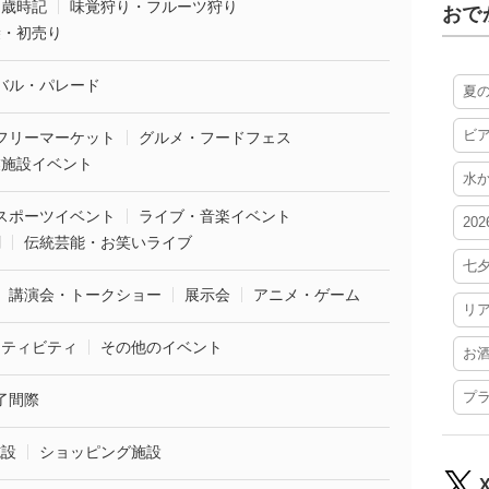
・歳時記
味覚狩り・フルーツ狩り
おで
袋・初売り
バル・パレード
夏
ビ
フリーマーケット
グルメ・フードフェス
業施設イベント
水
スポーツイベント
ライブ・音楽イベント
20
劇
伝統芸能・お笑いライブ
七
講演会・トークショー
展示会
アニメ・ゲーム
リ
クティビティ
その他のイベント
お
プ
了間際
施設
ショッピング施設