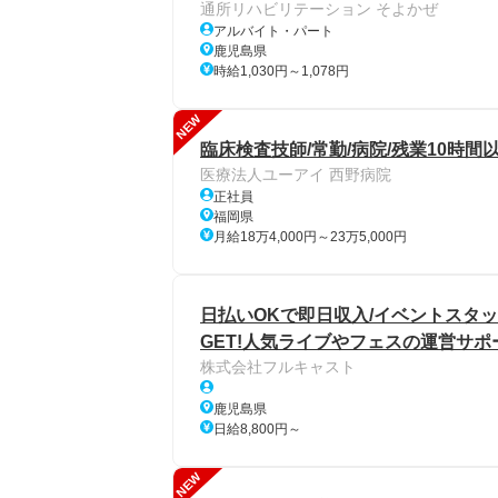
通所リハビリテーション そよかぜ
アルバイト・パート
鹿児島県
時給1,030円～1,078円
NEW
臨床検査技師/常勤/病院/残業10時間
医療法人ユーアイ 西野病院
正社員
福岡県
月給18万4,000円～23万5,000円
日払いOKで即日収入/イベントスタッ
GET!人気ライブやフェスの運営サポ
株式会社フルキャスト
鹿児島県
日給8,800円～
NEW