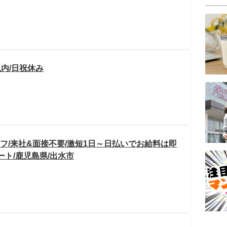
以内/日祝休み
フ/来社&面接不要/激短1日～日払いでお給料は即
ート/鹿児島県/出水市