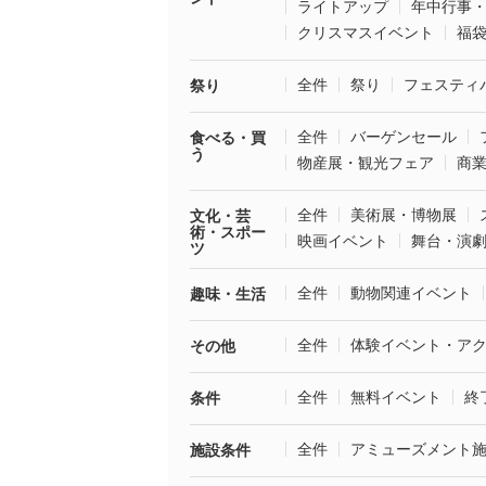
ライトアップ
年中行事
クリスマスイベント
福
全件
祭り
フェスティ
祭り
全件
バーゲンセール
食べる・買
う
物産展・観光フェア
商
全件
美術展・博物展
文化・芸
術・スポー
映画イベント
舞台・演
ツ
全件
動物関連イベント
趣味・生活
全件
体験イベント・ア
その他
全件
無料イベント
終
条件
全件
アミューズメント
施設条件