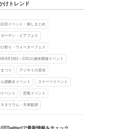
かけトレンド
の注目イベント・催しまとめ
アガーデン・ビアフェス
かけ祭り・ウォーターフェス
26年9月19日～23日の連休開催イベント
夕まつり
アジサイの見頃
アル謎解きイベント
スイーツイベント
酒イベント
恐竜イベント
ラネタリウム・天体観測
X(旧Twitter)で最新情報をチェック