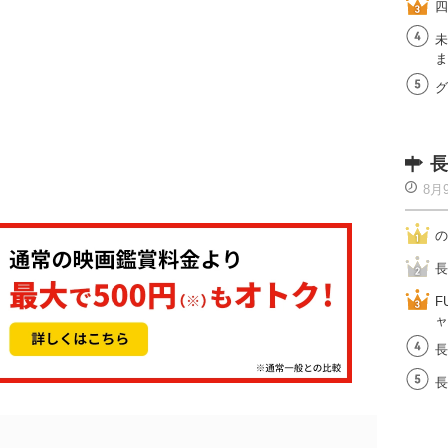
四
未
ま
グ
長
8月
の
長
F
ャ
長
長