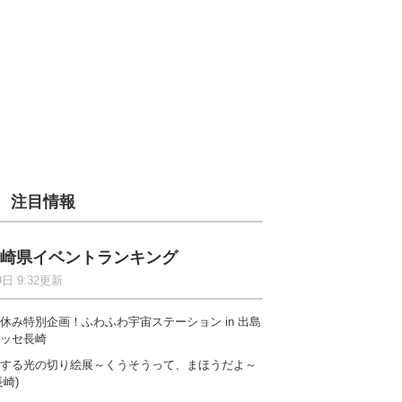
注目情報
崎県イベントランキング
9日 9:32更新
休み特別企画！ふわふわ宇宙ステーション in 出島
ッセ長崎
する光の切り絵展～くうそうって、まほうだよ～
長崎)