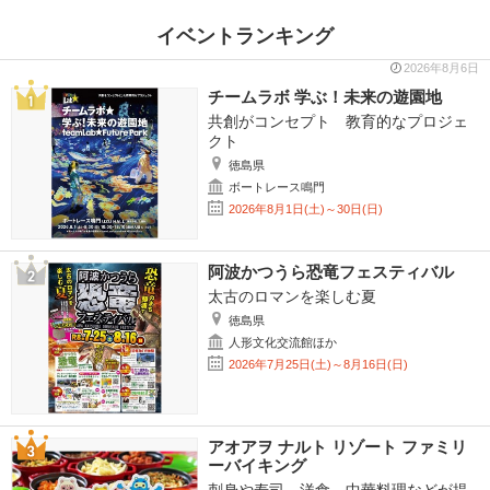
イベントランキング
2026年8月6日
チームラボ 学ぶ！未来の遊園地
共創がコンセプト 教育的なプロジェ
クト
徳島県
ボートレース鳴門
2026年8月1日(土)～30日(日)
阿波かつうら恐竜フェスティバル
太古のロマンを楽しむ夏
徳島県
人形文化交流館ほか
2026年7月25日(土)～8月16日(日)
アオアヲ ナルト リゾート ファミリ
ーバイキング
刺身や寿司、洋食、中華料理などが提