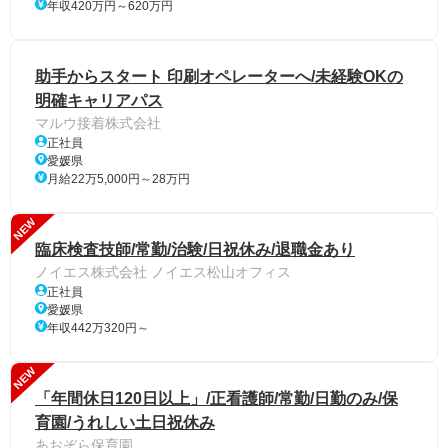
年収420万円～620万円
助手からスタート 印刷オペレーターへ/未経験OKの
明確キャリアパス
マルウ接着株式会社
正社員
愛媛県
月給22万5,000円～28万円
NEW
臨床検査技師/常勤/治験/日祝休み/退職金あり
ノイエス株式会社 ノイエス松山オフィス
正社員
愛媛県
年収442万320円～
NEW
「年間休日120日以上」/正看護師/常勤/日勤のみ/保
育園/うれしい土日祝休み
あおぞら保育園