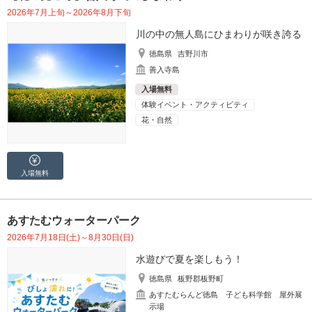
2026年7月上旬～2026年8月下旬
川の中の無人島にひまわりが咲き誇る
徳島県
吉野川市
善入寺島
入場無料
体験イベント・アクティビティ
花・自然
入場無料
あすたむウォーターパーク
2026年7月18日(土)～8月30日(日)
水遊びで夏を楽しもう！
徳島県
板野郡板野町
あすたむらんど徳島 子ども科学館 屋外展
示場