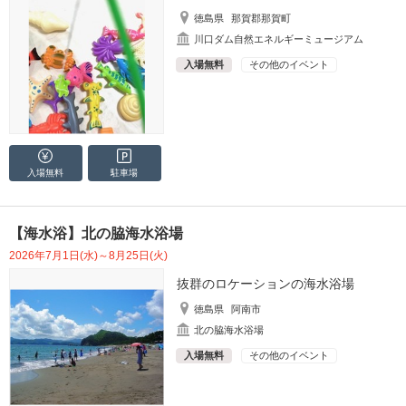
徳島県
那賀郡那賀町
川口ダム自然エネルギーミュージアム
入場無料
その他のイベント
入場無料
駐車場
【海水浴】北の脇海水浴場
2026年7月1日(水)～8月25日(火)
抜群のロケーションの海水浴場
徳島県
阿南市
北の脇海水浴場
入場無料
その他のイベント