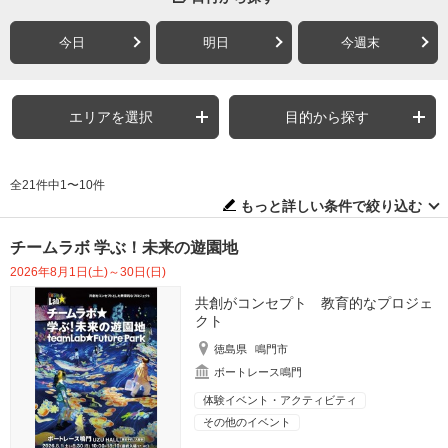
今日
明日
今週末
エリアを選択
目的から探す
全21件中1〜10件
もっと詳しい条件で絞り込む
チームラボ 学ぶ！未来の遊園地
2026年8月1日(土)～30日(日)
共創がコンセプト 教育的なプロジェ
クト
徳島県
鳴門市
ボートレース鳴門
体験イベント・アクティビティ
その他のイベント