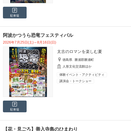
駐車場
阿波かつうら恐竜フェスティバル
2026年7月25日(土)～8月16日(日)
太古のロマンを楽しむ夏
徳島県
勝浦郡勝浦町
人形文化交流館ほか
体験イベント・アクティビティ
講演会・トークショー
駐車場
【花・見ごろ】善入寺島のひまわり