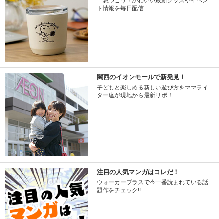
一息つこう！かわいい最新グッズやイベン
ト情報を毎日配信
関西のイオンモールで新発見！
子どもと楽しめる新しい遊び方をママライ
ター達が現地から最新リポ！
注目の人気マンガはコレだ！
ウォーカープラスで今一番読まれている話
題作をチェック!!