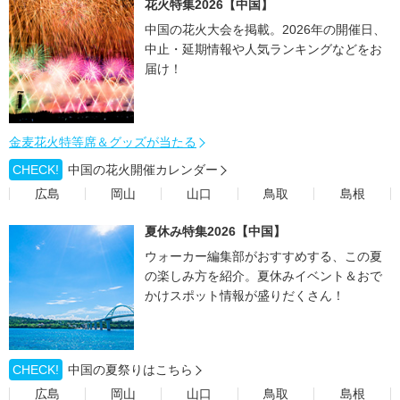
花火特集2026【中国】
中国の花火大会を掲載。2026年の開催日、
中止・延期情報や人気ランキングなどをお
届け！
金麦花火特等席＆グッズが当たる
CHECK!
中国の花火開催カレンダー
広島
岡山
山口
鳥取
島根
夏休み特集2026【中国】
ウォーカー編集部がおすすめする、この夏
の楽しみ方を紹介。夏休みイベント＆おで
かけスポット情報が盛りだくさん！
CHECK!
中国の夏祭りはこちら
広島
岡山
山口
鳥取
島根