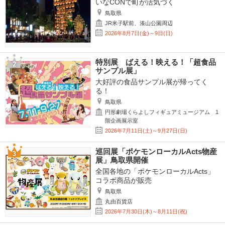
いなCONで町が活気づく
鳥取県
JR米子駅前、湊山公園周辺
2026年8月7日(金)～9日(日)
特別展 ばえる！映える！「超食品
サンプル展」
大好評の食品サンプル展が帰ってく
る！
鳥取県
円形劇場くらよしフィギュアミュージアム 1
階企画展示室
2026年7月11日(土)～9月27日(日)
巡回展「ポケモンローカルActs物産
展」鳥取県開催
全国各地の「ポケモンローカルActs」
コラボ商品が販売
鳥取県
丸由百貨店
2026年7月30日(木)～8月11日(祝)