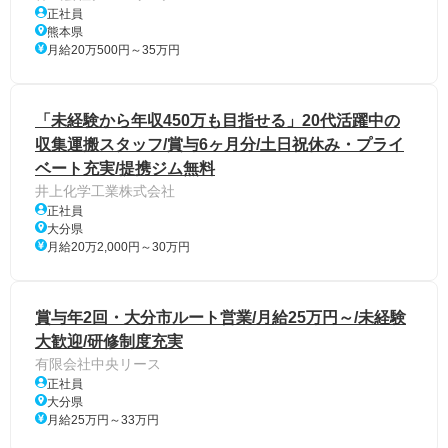
正社員
熊本県
月給20万500円～35万円
「未経験から年収450万も目指せる」20代活躍中の
収集運搬スタッフ/賞与6ヶ月分/土日祝休み・プライ
ベート充実/提携ジム無料
井上化学工業株式会社
正社員
大分県
月給20万2,000円～30万円
賞与年2回・大分市ルート営業/月給25万円～/未経験
大歓迎/研修制度充実
有限会社中央リース
正社員
大分県
月給25万円～33万円