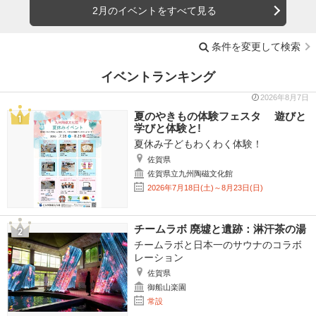
2月のイベントをすべて見る
条件を変更して検索
イベントランキング
2026年8月7日
夏のやきもの体験フェスタ 遊びと
学びと体験と!
夏休み子どもわくわく体験！
佐賀県
佐賀県立九州陶磁文化館
2026年7月18日(土)～8月23日(日)
チームラボ 廃墟と遺跡：淋汗茶の湯
チームラボと日本一のサウナのコラボ
レーション
佐賀県
御船山楽園
常設