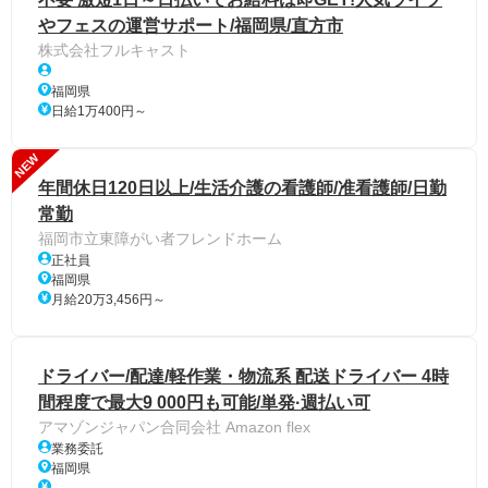
やフェスの運営サポート/福岡県/直方市
株式会社フルキャスト
福岡県
日給1万400円～
NEW
年間休日120日以上/生活介護の看護師/准看護師/日勤
常勤
福岡市立東障がい者フレンドホーム
正社員
福岡県
月給20万3,456円～
ドライバー/配達/軽作業・物流系 配送ドライバー 4時
間程度で最大9 000円も可能/単発·週払い可
アマゾンジャパン合同会社 Amazon flex
業務委託
福岡県