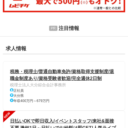
注目情報
求人情報
税務・税理士/普通自動車免許/資格取得支援制度/退
職金制度あり/資格受験者歓迎/完全週休2日制
税理士法人大分綜合会計事務所
正社員
大分県
年収400万円～679万円
NEW
日払いOKで即日収入/イベントスタッフ/来社&面接
不要 激短1日～日払いでお給料は即GET!人気ライブ