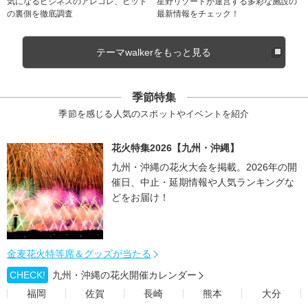
気になるビジネスのアレコレ、ヒット
星野リゾートが運営する多彩な施設の
の裏側を徹底調査
最新情報をチェック！
テーマwalkerをもっと見る
季節特集
季節を感じる人気のスポットやイベントを紹介
花火特集2026【九州・沖縄】
九州・沖縄の花火大会を掲載。2026年の開
催日、中止・延期情報や人気ランキングな
どをお届け！
金麦花火特等席＆グッズが当たる
CHECK!
九州・沖縄の花火開催カレンダー
福岡
佐賀
長崎
熊本
大分