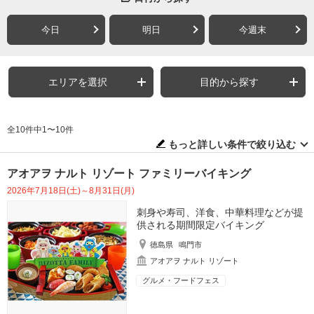
今日
明日
今週末
エリアを選択
目的から探す
全10件中1〜10件
もっと詳しい条件で絞り込む
アオアヲ ナルト リゾート ファミリーバイキング
2026年7月18日(土)～8月31日(月)
刺身や寿司、洋食、中華料理などが提
供される期間限定バイキング
徳島県
鳴門市
アオアヲ ナルト リゾート
グルメ・フードフェス