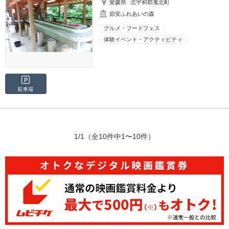
愛媛県
北宇和郡鬼北町
節安ふれあいの森
グルメ・フードフェス
体験イベント・アクティビティ
駐車場
1/1
（全10件中1〜10件）