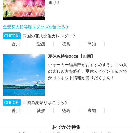
届け！
金麦花火特等席＆グッズが当たる
CHECK!
四国の花火開催カレンダー
香川
愛媛
徳島
高知
夏休み特集2026【四国】
ウォーカー編集部がおすすめする、この夏
の楽しみ方を紹介。夏休みイベント＆おで
かけスポット情報が盛りだくさん！
CHECK!
四国の夏祭りはこちら
香川
愛媛
徳島
高知
おでかけ特集