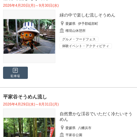
2026年4月20日(月)～9月30日(水)
緑の中で楽しむ流しそうめん
愛媛県
伊予郡砥部町
権現山休憩所
グルメ・フードフェス
体験イベント・アクティビティ
駐車場
平家谷そうめん流し
2026年4月29日(水)～8月31日(月)
自然豊かな渓谷でいただく冷たいそう
めん
愛媛県
八幡浜市
平家谷公園