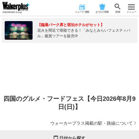
ニュース･連載
おでかけ情報
検 索
メニュー
【臨港パーク席と宿泊ホテルがセット】
花火を間近で堪能できる！「みなとみらいフェスティバ
ル」鑑賞ツアーを販売中
四国のグルメ・フードフェス【今日2026年8月9
日(日)】
ウォーカープラス掲載の駅・路線について
日付から探す