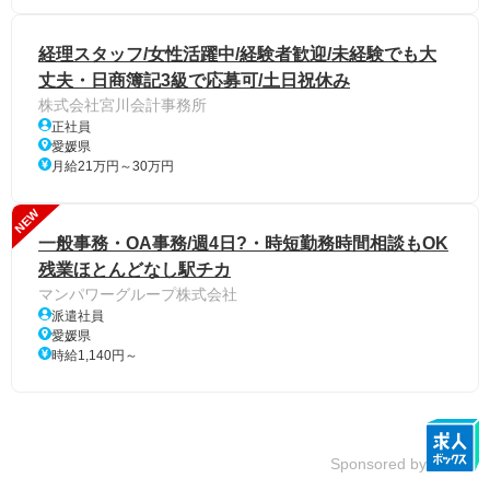
経理スタッフ/女性活躍中/経験者歓迎/未経験でも大
丈夫・日商簿記3級で応募可/土日祝休み
株式会社宮川会計事務所
正社員
愛媛県
月給21万円～30万円
NEW
一般事務・OA事務/週4日?・時短勤務時間相談もOK
残業ほとんどなし駅チカ
マンパワーグループ株式会社
派遣社員
愛媛県
時給1,140円～
Sponsored by