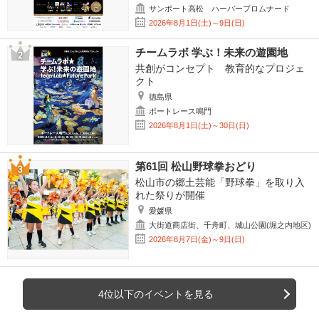
サンポート高松 ハーバープロムナード
2026年8月1日(土)～9日(日)
チームラボ 学ぶ！未来の遊園地
共創がコンセプト 教育的なプロジェ
クト
徳島県
ボートレース鳴門
2026年8月1日(土)～30日(日)
第61回 松山野球拳おどり
松山市の郷土芸能「野球拳」を取り入
れた祭りが開催
愛媛県
大街道商店街、千舟町、城山公園(堀之内地区)
2026年8月7日(金)～9日(日)
4位以下のイベントを見る