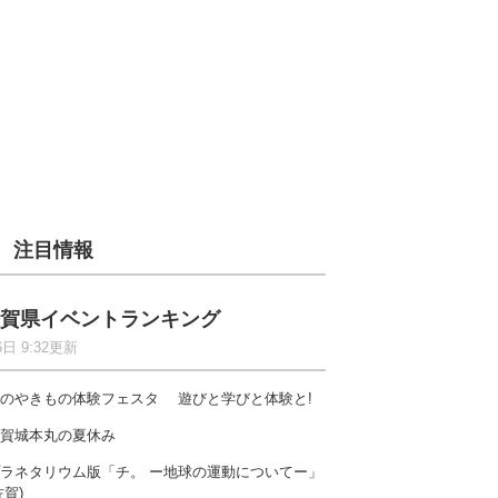
注目情報
賀県イベントランキング
6日 9:32更新
のやきもの体験フェスタ 遊びと学びと体験と!
賀城本丸の夏休み
ラネタリウム版「チ。 ー地球の運動についてー」
佐賀)