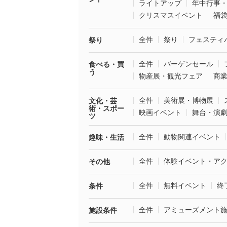
ライトアップ
年中行事
クリスマスイベント
福
全件
祭り
フェスティ
祭り
全件
バーゲンセール
食べる・買
う
物産展・観光フェア
商
全件
美術展・博物展
文化・芸
術・スポー
映画イベント
舞台・演
ツ
全件
動物関連イベント
趣味・生活
全件
体験イベント・ア
その他
全件
無料イベント
終
条件
全件
アミューズメント
施設条件