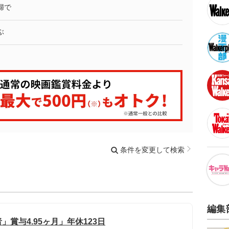
婦で
ぶ
条件を変更して検索
編集
賞与4.95ヶ月」年休123日