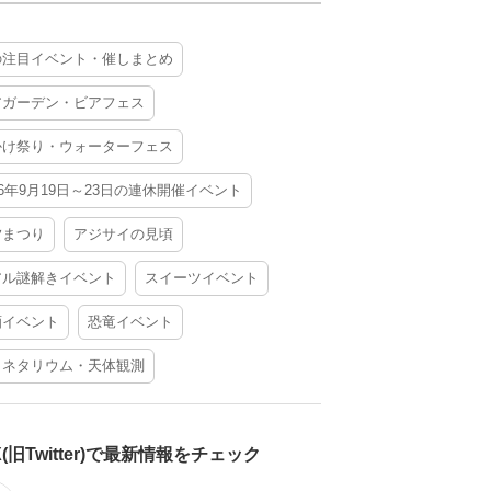
の注目イベント・催しまとめ
アガーデン・ビアフェス
かけ祭り・ウォーターフェス
26年9月19日～23日の連休開催イベント
夕まつり
アジサイの見頃
アル謎解きイベント
スイーツイベント
酒イベント
恐竜イベント
ラネタリウム・天体観測
X(旧Twitter)で最新情報をチェック