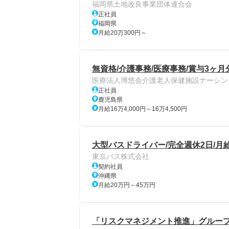
福岡県土地改良事業団体連合会
正社員
福岡県
月給20万300円～
無資格/介護事務/医療事務/賞与3ヶ月
医療法人博悠会介護老人保健施設ナーシン
正社員
鹿児島県
月給16万4,000円～16万4,500円
大型バスドライバー/完全週休2日/月
東京バス株式会社
契約社員
沖縄県
月給20万円～45万円
「リスクマネジメント推進」グルー