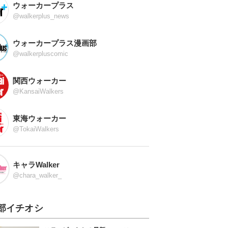
ウォーカープラス
@walkerplus_news
ウォーカープラス漫画部
@walkerpluscomic
関西ウォーカー
@KansaiWalkers
東海ウォーカー
@TokaiWalkers
キャラWalker
@chara_walker_
部イチオシ