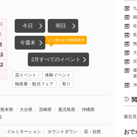
九
福
日
今日
明日
佐
1
長
よく使われる検索条件
今週末
熊
8
大
15
2月すべてのイベント
宮
22
鹿
花イベント
体験イベント
選
物産展・観光フェア
祭り
沖
閲
熊本県
大分県
宮崎県
鹿児島県
沖縄県
最近見
る
おで
葉
イルミネーション
カウントダウン
花・自然