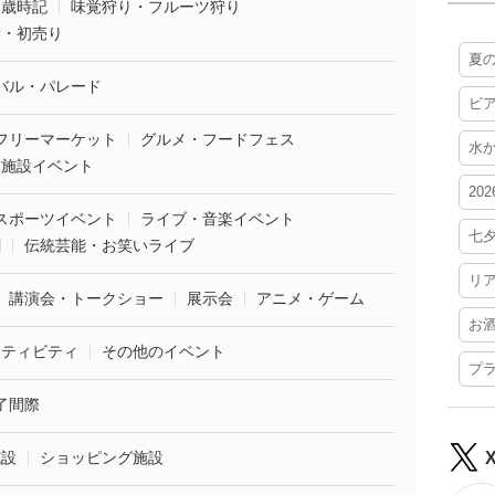
・歳時記
味覚狩り・フルーツ狩り
袋・初売り
夏
バル・パレード
ビ
フリーマーケット
グルメ・フードフェス
水
業施設イベント
20
スポーツイベント
ライブ・音楽イベント
七
劇
伝統芸能・お笑いライブ
リ
講演会・トークショー
展示会
アニメ・ゲーム
お
クティビティ
その他のイベント
プ
了間際
施設
ショッピング施設