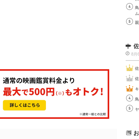
鳥
ム
親
佐
8月
佐
佐
キ
鳥
ヤ
お