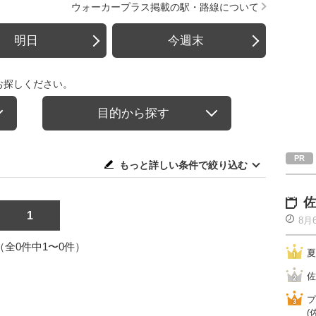
ウォーカープラス掲載の駅・路線について
明日
今週末
お探しください。
目的から探す
もっと詳しい条件で絞り込む
佐
1
8月
1（全0件中1〜0件）
夏
佐
プ
(