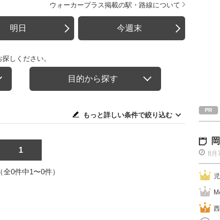
ウォーカープラス掲載の駅・路線について
明日
今週末
お探しください。
目的から探す
もっと詳しい条件で絞り込む
岡
1
8月
1（全0件中1〜0件）
児
M
西