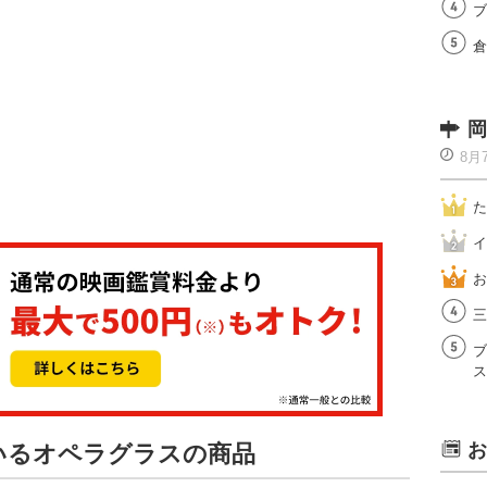
ブ
倉
岡
8月
た
イ
お
三
ブ
ス
お
ているオペラグラスの商品