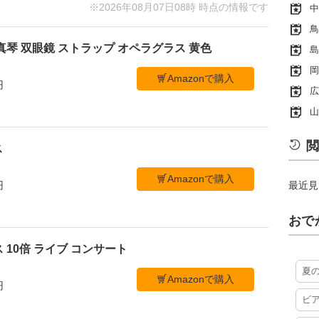
※2026年08月07日08時 時点の情報です
中
鳥
真琴 双眼鏡 ストラップ オペラグラス 黄色
島
岡
Amazonで購入
円
広
山
閲
ス
Amazonで購入
最近見
円
おで
 10倍 ライブ コンサート
夏
Amazonで購入
円
ビ