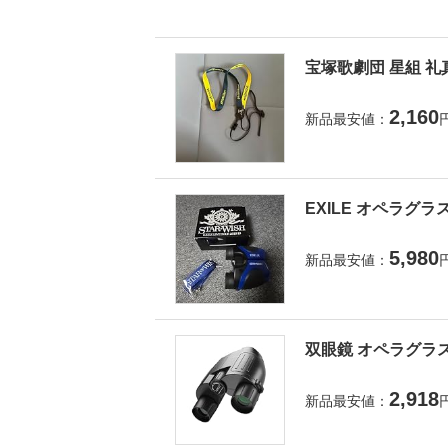
宝塚歌劇団 星組 礼
2,160
新品最安値：
EXILE オペラグラ
5,980
新品最安値：
双眼鏡 オペラグラス
2,918
新品最安値：