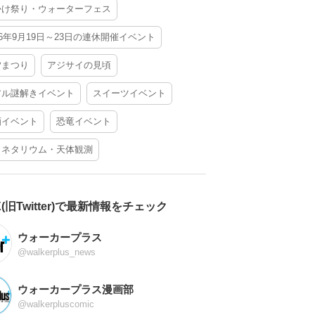
かけ祭り・ウォーターフェス
26年9月19日～23日の連休開催イベント
夕まつり
アジサイの見頃
アル謎解きイベント
スイーツイベント
酒イベント
恐竜イベント
ラネタリウム・天体観測
X(旧Twitter)で最新情報をチェック
ウォーカープラス
@walkerplus_news
ウォーカープラス漫画部
@walkerpluscomic