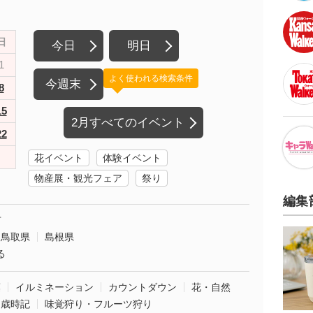
日
今日
明日
1
よく使われる検索条件
今週末
8
15
2月すべてのイベント
22
花イベント
体験イベント
物産展・観光フェア
祭り
編集
市
鳥取県
島根県
る
葉
イルミネーション
カウントダウン
花・自然
・歳時記
味覚狩り・フルーツ狩り