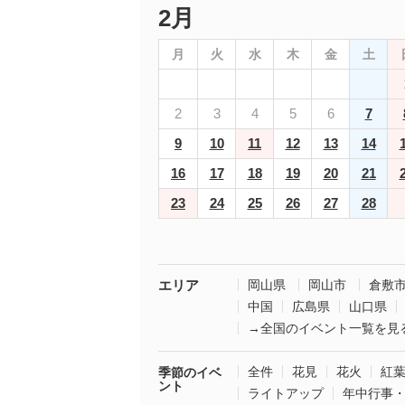
2月
月
火
水
木
金
土
2
3
4
5
6
7
9
10
11
12
13
14
16
17
18
19
20
21
23
24
25
26
27
28
エリア
岡山県
岡山市
倉敷
中国
広島県
山口県
→全国のイベント一覧を見
全件
花見
花火
紅
季節のイベ
ント
ライトアップ
年中行事