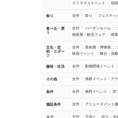
クリスマスイベント
福
全件
祭り
フェスティ
祭り
全件
バーゲンセール
食べる・買
う
物産展・観光フェア
商
全件
美術展・博物展
文化・芸
術・スポー
映画イベント
舞台・演
ツ
全件
動物関連イベント
趣味・生活
全件
体験イベント・ア
その他
全件
無料イベント
終
条件
全件
アミューズメント
施設条件
全件
子供と
恋人・夫
タグ