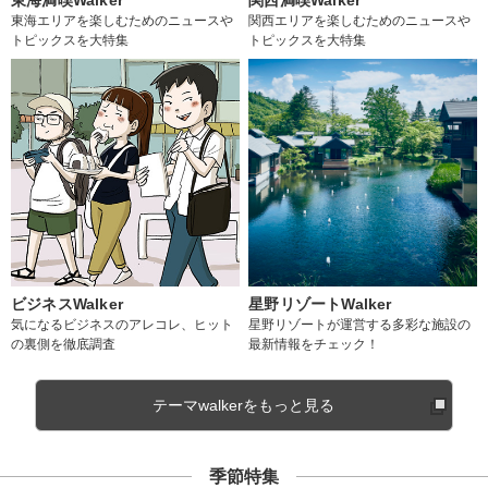
東海エリアを楽しむためのニュースや
関西エリアを楽しむためのニュースや
トピックスを大特集
トピックスを大特集
ビジネスWalker
星野リゾートWalker
気になるビジネスのアレコレ、ヒット
星野リゾートが運営する多彩な施設の
の裏側を徹底調査
最新情報をチェック！
テーマwalkerをもっと見る
季節特集