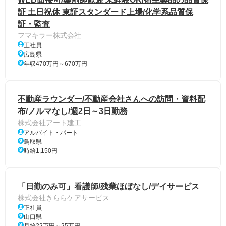
証 土日祝休 東証スタンダード上場/化学系品質保
証・監査
フマキラー株式会社
正社員
広島県
年収470万円～670万円
不動産ラウンダー/不動産会社さんへの訪問・資料配
布/ノルマなし/週2日～3日勤務
株式会社アート建工
アルバイト・パート
鳥取県
時給1,150円
「日勤のみ可」看護師/残業ほぼなし/デイサービス
株式会社きららケアサービス
正社員
山口県
月給22万円～25万円