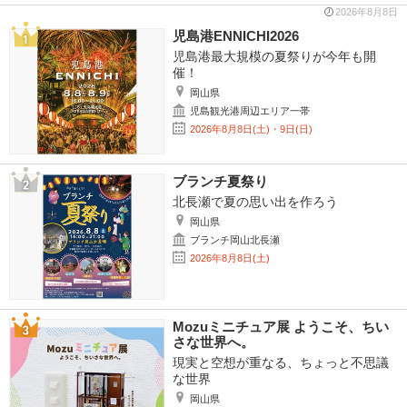
2026年8月8日
児島港ENNICHI2026
児島港最大規模の夏祭りが今年も開
催！
岡山県
児島観光港周辺エリア一帯
2026年8月8日(土)・9日(日)
ブランチ夏祭り
北長瀬で夏の思い出を作ろう
岡山県
ブランチ岡山北長瀬
2026年8月8日(土)
Mozuミニチュア展 ようこそ、ちい
さな世界へ。
現実と空想が重なる、ちょっと不思議
な世界
岡山県