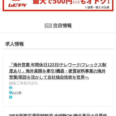
注目情報
求人情報
「海外営業 年間休日122日/テレワーク/フレックス制
度あり」海外展開を牽引!機器・硬質材料事業の海外
営業/英語を活かして自社独自技術を世界へ
鋼鈑工業株式会社
山口県
WEB面接可/薬剤師歓迎 未経験OK/衛生薬品の品質保