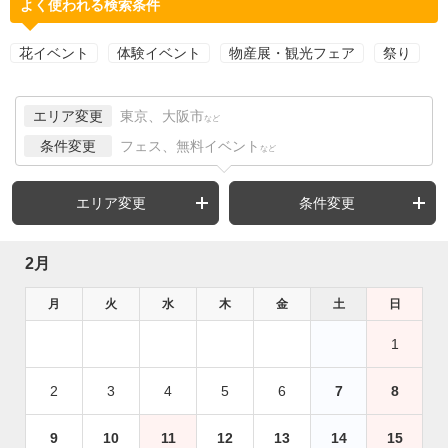
よく使われる検索条件
花イベント
体験イベント
物産展・観光フェア
祭り
エリア変更
東京、大阪市
など
条件変更
フェス、無料イベント
など
エリア変更
条件変更
2月
月
火
水
木
金
土
日
1
2
3
4
5
6
7
8
9
10
11
12
13
14
15