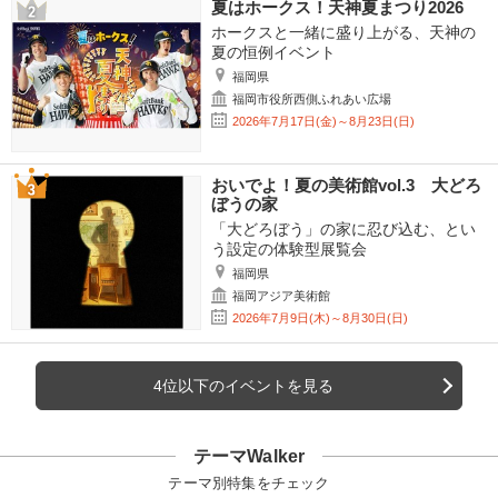
夏はホークス！天神夏まつり2026
ホークスと一緒に盛り上がる、天神の
夏の恒例イベント
福岡県
福岡市役所西側ふれあい広場
2026年7月17日(金)～8月23日(日)
おいでよ！夏の美術館vol.3 大どろ
ぼうの家
「大どろぼう」の家に忍び込む、とい
う設定の体験型展覧会
福岡県
福岡アジア美術館
2026年7月9日(木)～8月30日(日)
4位以下のイベントを見る
テーマWalker
テーマ別特集をチェック