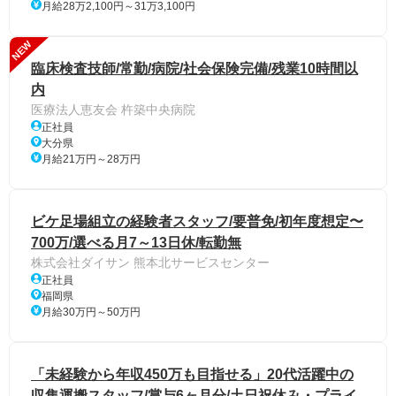
月給28万2,100円～31万3,100円
NEW
臨床検査技師/常勤/病院/社会保険完備/残業10時間以
内
医療法人恵友会 杵築中央病院
正社員
大分県
月給21万円～28万円
ビケ足場組立の経験者スタッフ/要普免/初年度想定〜
700万/選べる月7～13日休/転勤無
株式会社ダイサン 熊本北サービスセンター
正社員
福岡県
月給30万円～50万円
「未経験から年収450万も目指せる」20代活躍中の
収集運搬スタッフ/賞与6ヶ月分/土日祝休み・プライ