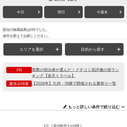
今日
明日
今週末
該当の検索結果は0件でした。
条件を変えてお探しください。
エリアを選択
目的から探す
実際の宿泊者が選んだ！クチコミ高評価の宿ラン
PR
キング【楽天トラベル】
【2026年】九州・沖縄で開催される夏祭り一覧
夏休み特集
もっと詳しい条件で絞り込む
1/1
（全0件中1〜0件）