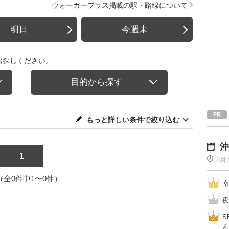
ウォーカープラス掲載の駅・路線について
明日
今週末
お探しください。
目的から探す
もっと詳しい条件で絞り込む
沖
1
8月
1（全0件中1〜0件）
南
夜
S
ん