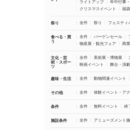
ライトアップ
年中行事
クリスマスイベント
福
全件
祭り
フェスティ
祭り
全件
バーゲンセール
食べる・買
う
物産展・観光フェア
商
全件
美術展・博物展
文化・芸
術・スポー
映画イベント
舞台・演
ツ
全件
動物関連イベント
趣味・生活
全件
体験イベント・ア
その他
全件
無料イベント
終
条件
全件
アミューズメント
施設条件