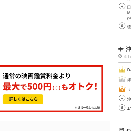
田
M
(
琉
沖
8月
D
海
う
沖
J