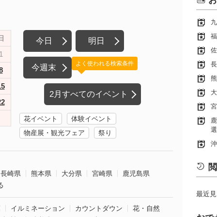
お
九
福
日
今日
明日
佐
1
よく使われる検索条件
長
今週末
8
熊
15
大
2月すべてのイベント
22
宮
花イベント
体験イベント
鹿
選
物産展・観光フェア
祭り
沖
閲
長崎県
熊本県
大分県
宮崎県
鹿児島県
る
最近見
葉
イルミネーション
カウントダウン
花・自然