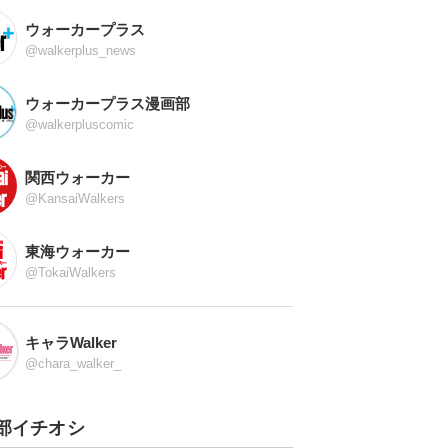
ウォーカープラス
@walkerplus_news
ウォーカープラス漫画部
@walkerpluscomic
関西ウォーカー
@KansaiWalkers
東海ウォーカー
@TokaiWalkers
キャラWalker
@chara_walker_
部イチオシ