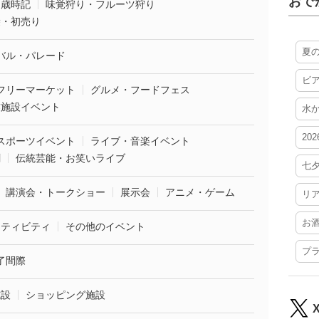
おで
・歳時記
味覚狩り・フルーツ狩り
袋・初売り
夏
バル・パレード
ビ
フリーマーケット
グルメ・フードフェス
業施設イベント
水
20
スポーツイベント
ライブ・音楽イベント
劇
伝統芸能・お笑いライブ
七
講演会・トークショー
展示会
アニメ・ゲーム
リ
お
クティビティ
その他のイベント
プ
了間際
施設
ショッピング施設