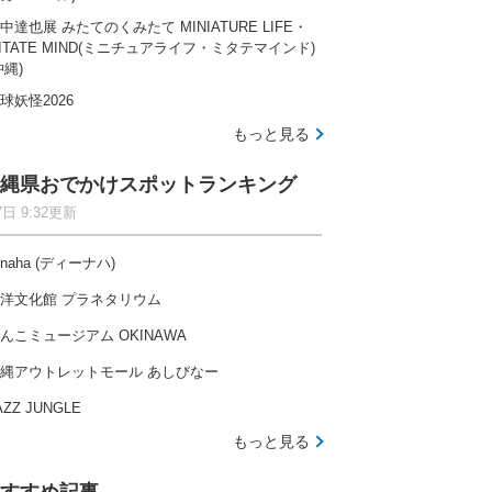
中達也展 みたてのくみたて MINIATURE LIFE・
ITATE MIND(ミニチュアライフ・ミタテマインド)
沖縄)
球妖怪2026
もっと見る
縄県おでかけスポットランキング
7日 9:32更新
-naha (ディーナハ)
洋文化館 プラネタリウム
んこミュージアム OKINAWA
縄アウトレットモール あしびなー
AZZ JUNGLE
もっと見る