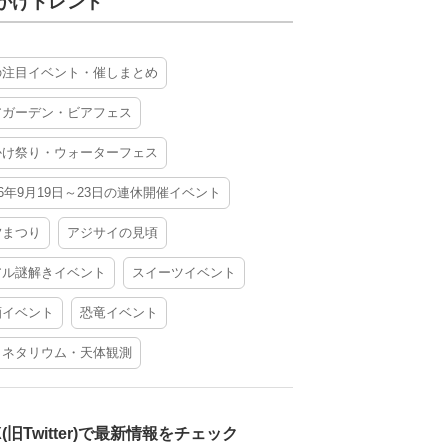
かけトレンド
の注目イベント・催しまとめ
アガーデン・ビアフェス
かけ祭り・ウォーターフェス
26年9月19日～23日の連休開催イベント
夕まつり
アジサイの見頃
アル謎解きイベント
スイーツイベント
酒イベント
恐竜イベント
ラネタリウム・天体観測
X(旧Twitter)で最新情報をチェック