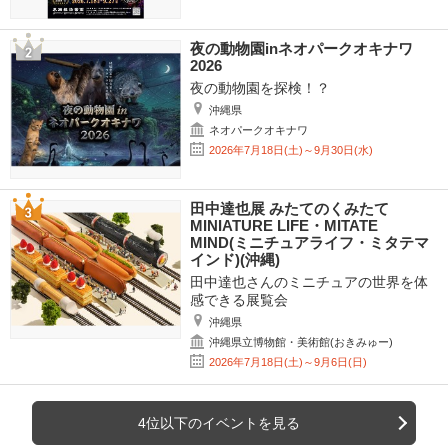
夜の動物園inネオパークオキナワ
2026
夜の動物園を探検！？
沖縄県
ネオパークオキナワ
2026年7月18日(土)～9月30日(水)
田中達也展 みたてのくみたて
MINIATURE LIFE・MITATE
MIND(ミニチュアライフ・ミタテマ
インド)(沖縄)
田中達也さんのミニチュアの世界を体
感できる展覧会
沖縄県
沖縄県立博物館・美術館(おきみゅー)
2026年7月18日(土)～9月6日(日)
4位以下のイベントを見る