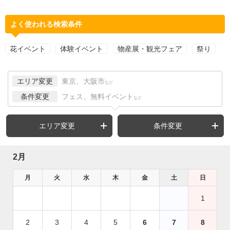
よく使われる検索条件
花イベント
体験イベント
物産展・観光フェア
祭り
エリア変更
東京、大阪市
など
条件変更
フェス、無料イベント
など
エリア変更
条件変更
2月
月
火
水
木
金
土
日
1
2
3
4
5
6
7
8