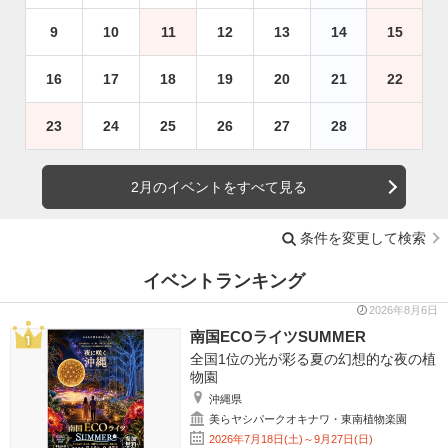
9
10
11
12
13
14
15
16
17
18
19
20
21
22
23
24
25
26
27
28
2月のイベントをすべて見る
条件を変更して検索
イベントランキング
2026年8月6日
南国ECOライツSUMMER
全国1位の光が彩る夏の幻想的な夜の植
物園
沖縄県
美らヤシパークオキナワ・東南植物楽園
2026年7月18日(土)～9月27日(日)