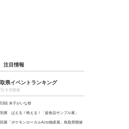
注目情報
取県イベントランキング
7日 9:32更新
53回 米子がいな祭
別展 ばえる！映える！「超食品サンプル展」
回展「ポケモンローカルActs物産展」鳥取県開催