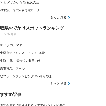
53回 米子がいな祭 花火大会
海水浴】皆生温泉海遊ビーチ
もっと見る
取県おでかけスポットランキング
7日 9:32更新
U米子タカシマヤ
生温泉マリンアスレチック- 海皆-
生海岸 海岸遊歩道の初日の出
吉市営温水プール
取ファームグランピング Moiそらやま
もっと見る
すすめ記事
国で今週末に開催されるおすすめイベント20選