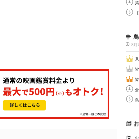
第
【
鳥
8月
J
皆
皆
倉
鳥
お
中