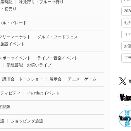
・歳時記
味覚狩り・フルーツ狩り
袋・初売り
20
バル・パレード
七
リ
フリーマーケット
グルメ・フードフェス
業施設イベント
お
スポーツイベント
ライブ・音楽イベント
プ
劇
伝統芸能・お笑いライブ
講演会・トークショー
展示会
アニメ・ゲーム
クティビティ
その他のイベント
了間際
施設
ショッピング施設