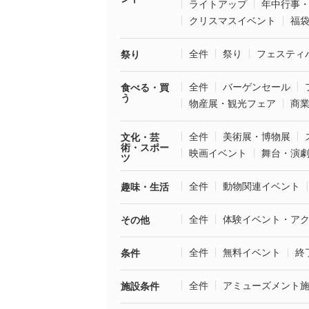
ライトアップ
年中行事
クリスマスイベント
福
全件
祭り
フェスティ
祭り
全件
バーゲンセール
食べる・買
う
物産展・観光フェア
商
全件
美術展・博物展
文化・芸
術・スポー
映画イベント
舞台・演
ツ
全件
動物関連イベント
趣味・生活
全件
体験イベント・ア
その他
全件
無料イベント
終
条件
全件
アミューズメント
施設条件