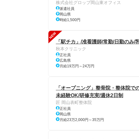
株式会社グロップ岡山東オフィス
派遣社員
岡山県
時給1,500円
NEW
「駅チカ」/准看護師/常勤/日勤のみ/
秋本クリニック
正社員
広島県
月給19万円～24万円
「オープニング」整骨院・整体院での
未経験OK/研修充実/週休2日制
匠 岡山表町整体院
正社員
岡山県
月給23万2,000円～35万円