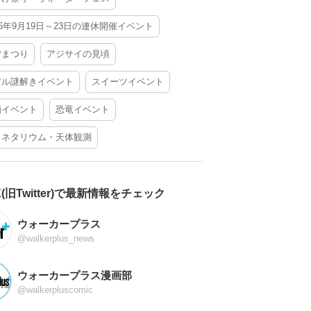
26年9月19日～23日の連休開催イベント
夕まつり
アジサイの見頃
アル謎解きイベント
スイーツイベント
酒イベント
恐竜イベント
ラネタリウム・天体観測
X(旧Twitter)で最新情報をチェック
ウォーカープラス
@walkerplus_news
ウォーカープラス漫画部
@walkerpluscomic