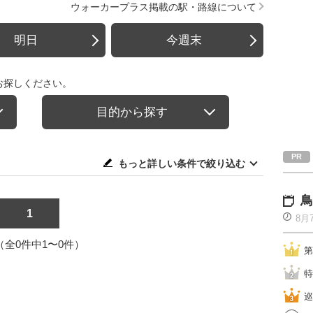
ウォーカープラス掲載の駅・路線について
明日
今週末
お探しください。
目的から探す
もっと詳しい条件で絞り込む
鳥
1
8月
1（全0件中1〜0件）
第
特
巡