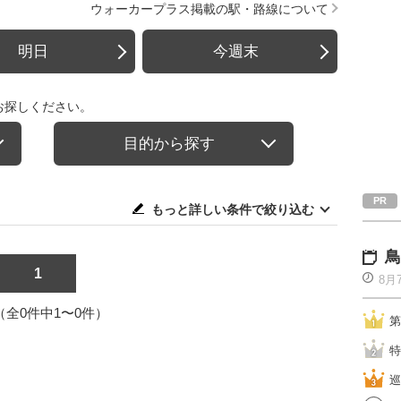
ウォーカープラス掲載の駅・路線について
明日
今週末
お探しください。
目的から探す
もっと詳しい条件で絞り込む
鳥
1
8月
1（全0件中1〜0件）
第
特
巡