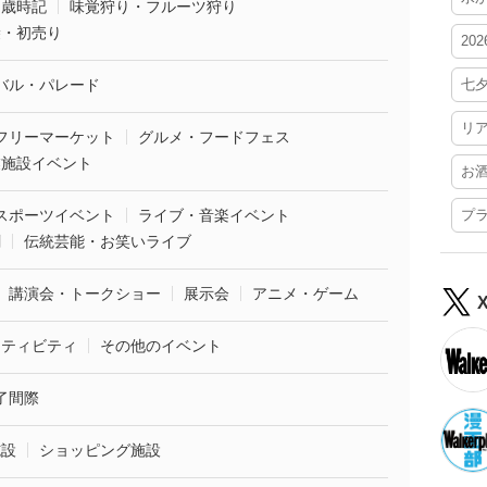
・歳時記
味覚狩り・フルーツ狩り
袋・初売り
20
バル・パレード
七
リ
フリーマーケット
グルメ・フードフェス
業施設イベント
お
スポーツイベント
ライブ・音楽イベント
プ
劇
伝統芸能・お笑いライブ
講演会・トークショー
展示会
アニメ・ゲーム
クティビティ
その他のイベント
了間際
施設
ショッピング施設