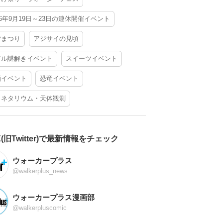
26年9月19日～23日の連休開催イベント
夕まつり
アジサイの見頃
アル謎解きイベント
スイーツイベント
酒イベント
恐竜イベント
ラネタリウム・天体観測
X(旧Twitter)で最新情報をチェック
ウォーカープラス
@walkerplus_news
ウォーカープラス漫画部
@walkerpluscomic