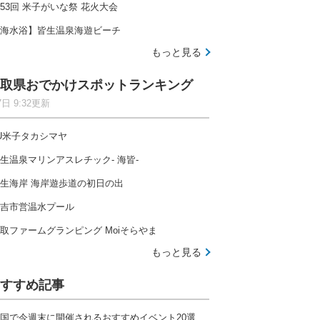
53回 米子がいな祭 花火大会
海水浴】皆生温泉海遊ビーチ
もっと見る
取県おでかけスポットランキング
7日 9:32更新
U米子タカシマヤ
生温泉マリンアスレチック- 海皆-
生海岸 海岸遊歩道の初日の出
吉市営温水プール
取ファームグランピング Moiそらやま
もっと見る
すすめ記事
国で今週末に開催されるおすすめイベント20選