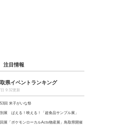
注目情報
取県イベントランキング
7日 9:32更新
53回 米子がいな祭
別展 ばえる！映える！「超食品サンプル展」
回展「ポケモンローカルActs物産展」鳥取県開催