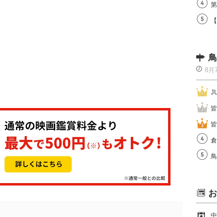
第
【
鳥
8月
J
皆
皆
倉
鳥
お
中