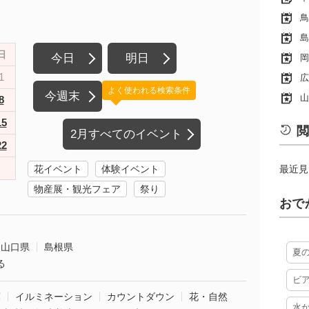
鳥
島
日
今日
明日
岡
1
広
よく使われる検索条件
今週末
山
8
15
閲
2月すべてのイベント
22
花イベント
体験イベント
最近見
物産展・観光フェア
祭り
おで
山口県
島根県
夏
る
ビ
葉
イルミネーション
カウントダウン
花・自然
水