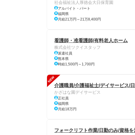
社会福祉法人厚徳会大日保育園
アルバイト・パート
福岡県
月給21万円～21万8,400円
看護師・准看護師/有料老人ホーム
株式会社ツクイスタッフ
派遣社員
熊本県
時給1,500円～1,700円
NEW
介護職員/介護福祉士/デイサービス/日
かざはな園デイサービス
正社員
福岡県
月給18万円
フォークリフト作業/日勤のみ/資格を