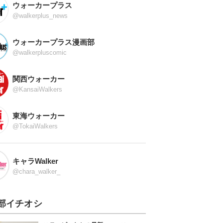
ウォーカープラス
@walkerplus_news
ウォーカープラス漫画部
@walkerpluscomic
関西ウォーカー
@KansaiWalkers
東海ウォーカー
@TokaiWalkers
キャラWalker
@chara_walker_
部イチオシ