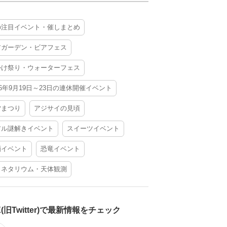
の注目イベント・催しまとめ
アガーデン・ビアフェス
かけ祭り・ウォーターフェス
26年9月19日～23日の連休開催イベント
夕まつり
アジサイの見頃
アル謎解きイベント
スイーツイベント
酒イベント
恐竜イベント
ラネタリウム・天体観測
X(旧Twitter)で最新情報をチェック