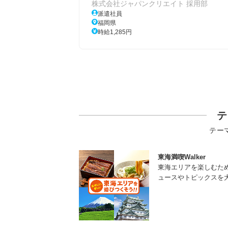
株式会社ジャパンクリエイト 採用部
派遣社員
福岡県
時給1,285円
テ
テー
東海満喫Walker
東海エリアを楽しむた
ュースやトピックスを