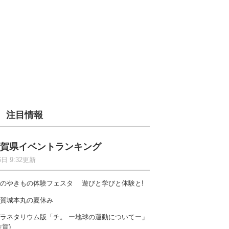
注目情報
賀県イベントランキング
6日 9:32更新
のやきもの体験フェスタ 遊びと学びと体験と!
賀城本丸の夏休み
ラネタリウム版「チ。 ー地球の運動についてー」
佐賀)