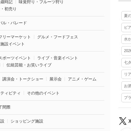
・歳時記
味覚狩り・フルーツ狩り
袋・初売り
夏
バル・パレード
ビ
フリーマーケット
グルメ・フードフェス
水
業施設イベント
20
スポーツイベント
ライブ・音楽イベント
七
劇
伝統芸能・お笑いライブ
リ
講演会・トークショー
展示会
アニメ・ゲーム
お
クティビティ
その他のイベント
プ
了間際
施設
ショッピング施設