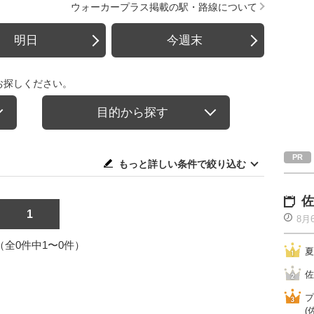
ウォーカープラス掲載の駅・路線について
明日
今週末
お探しください。
目的から探す
もっと詳しい条件で絞り込む
佐
1
8月
1（全0件中1〜0件）
夏
佐
プ
(