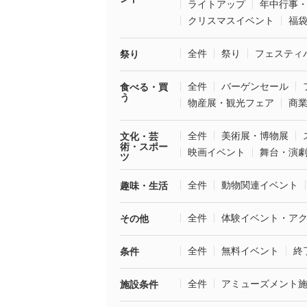
ライトアップ
年中行事
クリスマスイベント
福
全件
祭り
フェスティ
祭り
全件
バーゲンセール
食べる・買
う
物産展・観光フェア
商
全件
美術展・博物展
文化・芸
術・スポー
映画イベント
舞台・演
ツ
全件
動物関連イベント
趣味・生活
全件
体験イベント・ア
その他
全件
無料イベント
終
条件
全件
アミューズメント
施設条件