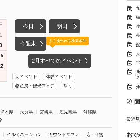
九
福
日
今日
明日
佐
1
長
よく使われる検索条件
今週末
熊
8
大
15
2月すべてのイベント
宮
22
鹿
花イベント
体験イベント
選
物産展・観光フェア
祭り
沖
閲
熊本県
大分県
宮崎県
鹿児島県
沖縄県
最近見
る
おで
葉
イルミネーション
カウントダウン
花・自然