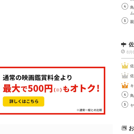
鳥
ム
親
佐
8月
佐
佐
キ
鳥
ヤ
お