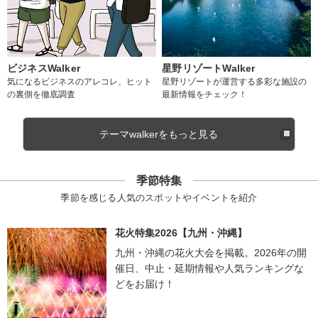
ビジネスWalker
星野リゾートWalker
気になるビジネスのアレコレ、ヒット
星野リゾートが運営する多彩な施設の
の裏側を徹底調査
最新情報をチェック！
テーマwalkerをもっと見る
季節特集
季節を感じる人気のスポットやイベントを紹介
花火特集2026【九州・沖縄】
九州・沖縄の花火大会を掲載。2026年の開
催日、中止・延期情報や人気ランキングな
どをお届け！