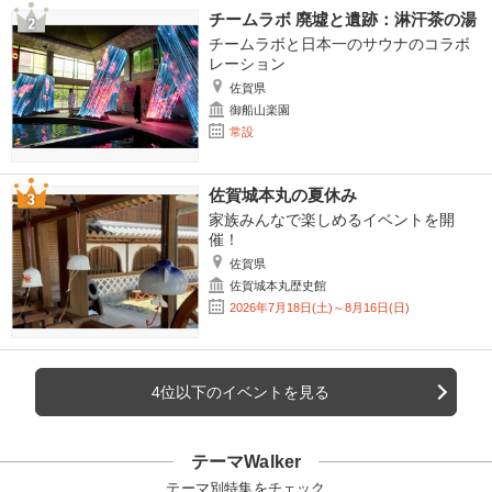
チームラボ 廃墟と遺跡：淋汗茶の湯
チームラボと日本一のサウナのコラボ
レーション
佐賀県
御船山楽園
常設
佐賀城本丸の夏休み
家族みんなで楽しめるイベントを開
催！
佐賀県
佐賀城本丸歴史館
2026年7月18日(土)～8月16日(日)
4位以下のイベントを見る
テーマWalker
テーマ別特集をチェック