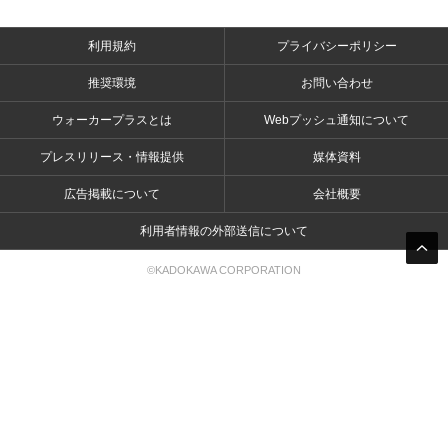
利用規約
プライバシーポリシー
推奨環境
お問い合わせ
ウォーカープラスとは
Webプッシュ通知について
プレスリリース・情報提供
媒体資料
広告掲載について
会社概要
利用者情報の外部送信について
©KADOKAWA CORPORATION