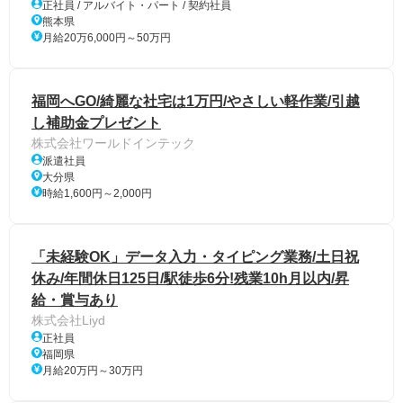
正社員 / アルバイト・パート / 契約社員
熊本県
月給20万6,000円～50万円
福岡へGO/綺麗な社宅は1万円/やさしい軽作業/引越
し補助金プレゼント
株式会社ワールドインテック
派遣社員
大分県
時給1,600円～2,000円
「未経験OK」データ入力・タイピング業務/土日祝
休み/年間休日125日/駅徒歩6分!残業10h月以内/昇
給・賞与あり
株式会社Liyd
正社員
福岡県
月給20万円～30万円