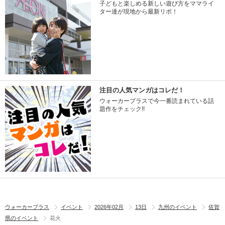
子どもと楽しめる新しい遊び方をママライ
ター達が現地から最新リポ！
注目の人気マンガはコレだ！
ウォーカープラスで今一番読まれている話
題作をチェック!!
ウォーカープラス
イベント
2026年02月
13日
九州のイベント
佐賀
県のイベント
花火