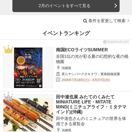
2月のイベントをすべて見る
条件を変更して検索
イベントランキング
2026年8月10日
南国ECOライツSUMMER
全国1位の光が彩る夏の幻想的な夜の植
物園
沖縄県
美らヤシパークオキナワ・東南植物楽園
2026年7月18日(土)～9月27日(日)
田中達也展 みたてのくみたて
MINIATURE LIFE・MITATE
MIND(ミニチュアライフ・ミタテマ
インド)(沖縄)
田中達也さんのミニチュアの世界を体
感できる展覧会
沖縄県