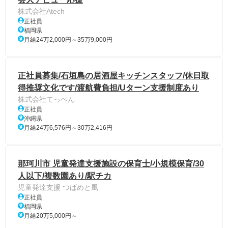
株式会社Atech
正社員
福岡県
月給24万2,000円～35万9,000円
正社員募集/石垣島の居酒屋キッチンスタッフ/休日取
得推奨文化です/渡航費負担/Uターン支援制度あり
株式会社てっぺん
正社員
沖縄県
月給24万6,576円～30万2,416円
那珂川市 児童発達支援施設の保育士/小規模保育/30
人以下/複数園あり/駅チカ
児童発達支援 つばめと風
正社員
福岡県
月給20万5,000円～