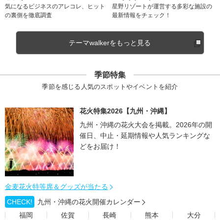
気になるビジネスのアレコレ、ヒット
星野リゾートが運営する多彩な施設の
の裏側を徹底調査
最新情報をチェック！
テーマwalkerをもっと見る
季節特集
季節を感じる人気のスポットやイベントを紹介
花火特集2026【九州・沖縄】
九州・沖縄の花火大会を掲載。2026年の開
催日、中止・延期情報や人気ランキングな
どをお届け！
金麦花火特等席＆グッズが当たる
CHECK!
九州・沖縄の花火開催カレンダー
福岡
佐賀
長崎
熊本
大分