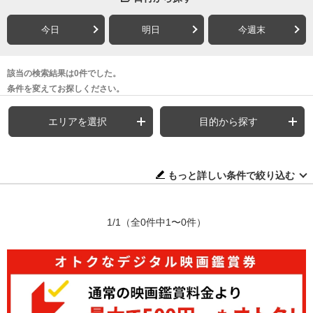
今日
明日
今週末
該当の検索結果は0件でした。
条件を変えてお探しください。
エリアを選択
目的から探す
もっと詳しい条件で絞り込む
1/1
（全0件中1〜0件）