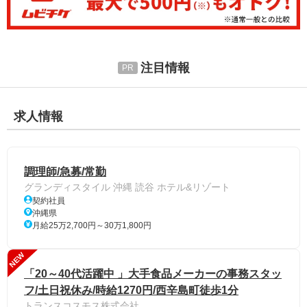
注目情報
求人情報
調理師/急募/常勤
グランディスタイル 沖縄 読谷 ホテル&リゾート
契約社員
沖縄県
月給25万2,700円～30万1,800円
NEW
「20～40代活躍中 」大手食品メーカーの事務スタッ
フ/土日祝休み/時給1270円/西辛島町徒歩1分
トランスコスモス株式会社