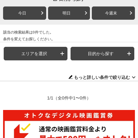
今日
明日
今週末
該当の検索結果は0件でした。
条件を変えてお探しください。
エリアを選択
目的から探す
もっと詳しい条件で絞り込む
1/1
（全0件中1〜0件）