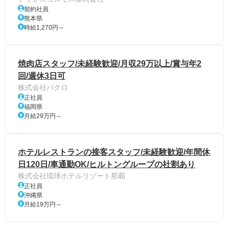
契約社員
熊本県
時給1,270円～
焼肉店スタッフ/未経験歓迎/月収29万以上/賞与年2
回/週休3日可
株式会社バクロ
正社員
福岡県
月給29万円～
ホテルレストランの接客スタッフ/未経験歓迎/年間休
日120日/車通勤OK/ヒルトングループの社割あり
株式会社琉球ホテルリゾート那覇
正社員
沖縄県
月給19万円～