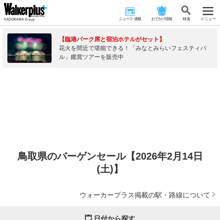
ニュース･連載
おでかけ情報
検 索
メニュー
【臨港パーク席と宿泊ホテルがセット】
花火を間近で堪能できる！「みなとみらいフェスティバ
ル」鑑賞ツアーを販売中
鳥取県のバーゲンセール【2026年2月14日
(土)】
ウォーカープラス掲載の駅・路線について
日付から探す