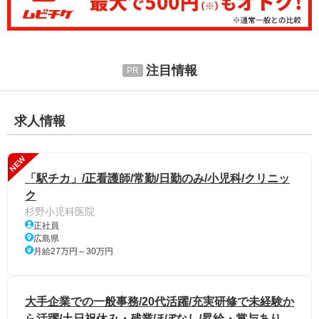
注目情報
求人情報
NEW
「駅チカ」/正看護師/常勤/日勤のみ/小児科/クリニッ
ク
杉野小児科医院
正社員
広島県
月給27万円～30万円
大手企業での一般事務/20代活躍/充実研修で未経験か
ら活躍/土日祝休み・残業ほぼなし/昇給・賞与あり