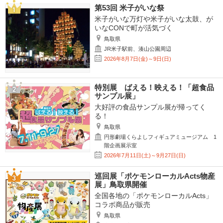
第53回 米子がいな祭
米子がいな万灯や米子がいな太鼓、が
いなCONで町が活気づく
鳥取県
JR米子駅前、湊山公園周辺
2026年8月7日(金)～9日(日)
特別展 ばえる！映える！「超食品
サンプル展」
大好評の食品サンプル展が帰ってく
る！
鳥取県
円形劇場くらよしフィギュアミュージアム 1
階企画展示室
2026年7月11日(土)～9月27日(日)
巡回展「ポケモンローカルActs物産
展」鳥取県開催
全国各地の「ポケモンローカルActs」
コラボ商品が販売
鳥取県