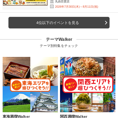
丸由百貨店
2026年7月30日(木)～8月11日(祝)
4位以下のイベントを見る
テーマWalker
テーマ別特集をチェック
東海満喫Walker
関西満喫Walker