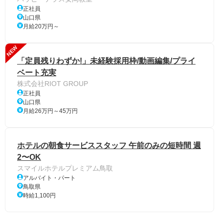
正社員
山口県
月給20万円～
NEW
「定員残りわずか!」未経験採用枠/動画編集/プライ
ベート充実
株式会社RIOT GROUP
正社員
山口県
月給26万円～45万円
ホテルの朝食サービススタッフ 午前のみの短時間 週
2〜OK
スマイルホテルプレミアム鳥取
アルバイト・パート
鳥取県
時給1,100円