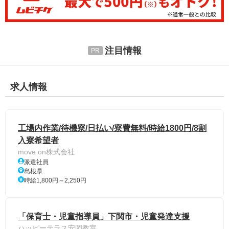
注目情報
求人情報
工場内作業/待機寮/日払い/寮費無料/時給1800円/8割
入寮希望者
move on株式会社
派遣社員
島根県
時給1,800円～2,250円
「保育士・児童指導員」下関市・児童発達支援
ハッピーテラス安岡教室