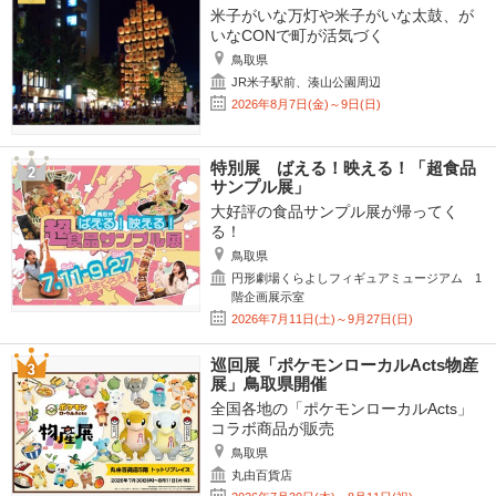
米子がいな万灯や米子がいな太鼓、が
いなCONで町が活気づく
鳥取県
JR米子駅前、湊山公園周辺
2026年8月7日(金)～9日(日)
特別展 ばえる！映える！「超食品
サンプル展」
大好評の食品サンプル展が帰ってく
る！
鳥取県
円形劇場くらよしフィギュアミュージアム 1
階企画展示室
2026年7月11日(土)～9月27日(日)
巡回展「ポケモンローカルActs物産
展」鳥取県開催
全国各地の「ポケモンローカルActs」
コラボ商品が販売
鳥取県
丸由百貨店