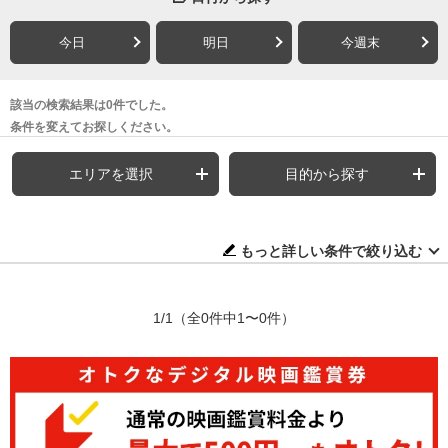
今日
明日
今週末
該当の検索結果は0件でした。
条件を変えてお探しください。
エリアを選択
目的から探す
もっと詳しい条件で絞り込む
1/1
（全0件中1〜0件）