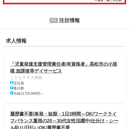
注目情報
求人情報
「児童発達支援管理責任者/有資格者」高松市の小規
模 放課後等デイサービス
こどもテラス高松
正社員
香川県
月給21万5,000円～
履歴書不要/単発・短期・1日3時間～OK/ワークライ
フバランス重視の20～30代女性活躍中/仕分け・シー
ル貼り/日払いOK/履歴書不要