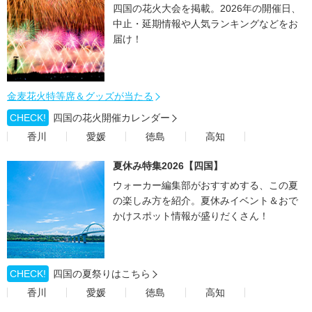
四国の花火大会を掲載。2026年の開催日、
中止・延期情報や人気ランキングなどをお
届け！
金麦花火特等席＆グッズが当たる
CHECK!
四国の花火開催カレンダー
香川
愛媛
徳島
高知
夏休み特集2026【四国】
ウォーカー編集部がおすすめする、この夏
の楽しみ方を紹介。夏休みイベント＆おで
かけスポット情報が盛りだくさん！
CHECK!
四国の夏祭りはこちら
香川
愛媛
徳島
高知