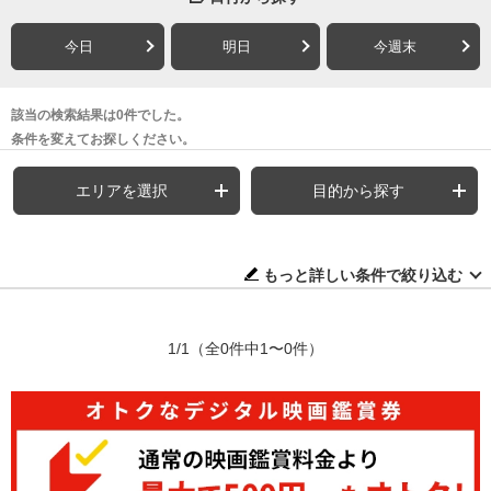
今日
明日
今週末
該当の検索結果は0件でした。
条件を変えてお探しください。
エリアを選択
目的から探す
もっと詳しい条件で絞り込む
1/1
（全0件中1〜0件）