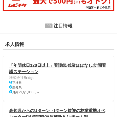
注目情報
求人情報
「年間休日120日以上」看護師/残業ほぼなし/訪問看
護ステーション
株式会社Bridge
正社員
高知県
月給29万5,000円～
高知県からのUターン・Iターン歓迎の林業重機オペ
レーター/16時定時/家賃補助あり/チーム制