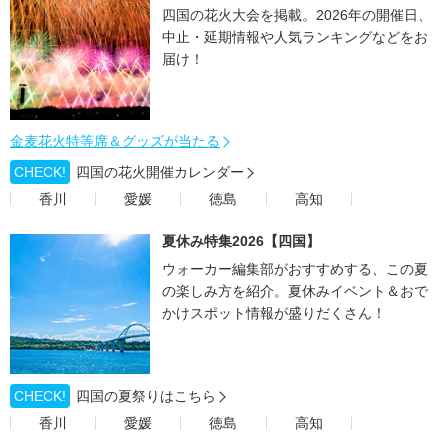
四国の花火大会を掲載。2026年の開催日、
中止・延期情報や人気ランキングなどをお
届け！
金麦花火特等席＆グッズが当たる
CHECK!
四国の花火開催カレンダー
香川
愛媛
徳島
高知
夏休み特集2026【四国】
ウォーカー編集部がおすすめする、この夏
の楽しみ方を紹介。夏休みイベント＆おで
かけスポット情報が盛りだくさん！
CHECK!
四国の夏祭りはこちら
香川
愛媛
徳島
高知