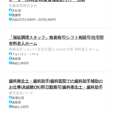
近藤産業株式会社
正社員
愛媛県
月給25万3,400円～34万6,400円
「福祉調理スタッフ」無資格可/シフト相談可/住宅型
有料老人ホーム
有限会社シルバー在宅介護/とみおかの里 有料老人ホーム
アルバイト・パート
徳島県
時給1,600円
歯科衛生士・歯科助手/歯科医院での歯科助手補助の
お仕事/未経験OK/即日勤務可/歯科衛生士・歯科助手
株式会社パソナ
派遣社員
徳島県
時給1,100円