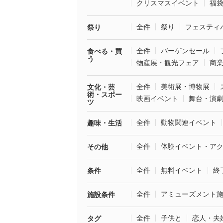
クリスマスイベント
福
全件
祭り
フェスティ
祭り
全件
バーゲンセール
食べる・買
う
物産展・観光フェア
商
全件
美術展・博物展
文化・芸
術・スポー
映画イベント
舞台・演
ツ
全件
動物関連イベント
趣味・生活
全件
体験イベント・ア
その他
全件
無料イベント
終
条件
全件
アミューズメント
施設条件
全件
子供と
恋人・夫
タグ