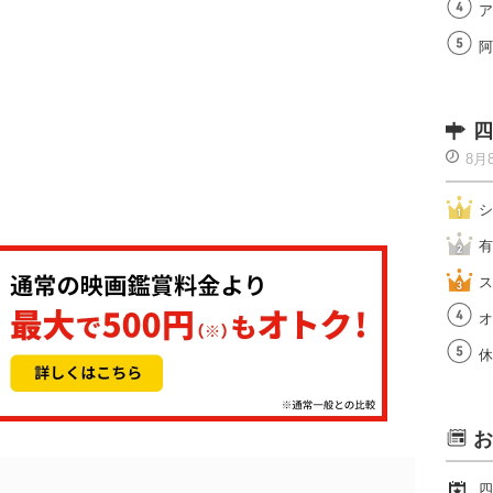
ア
阿
四
8月
シ
有
ス
オ
休
お
四