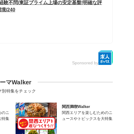
経験不問/東証プライム上場の安定基盤!明確な評
/240
Sponsored by
ーマWalker
マ別特集をチェック
関西満喫Walker
めのニ
関西エリアを楽しむためのニ
大特集
ュースやトピックスを大特集