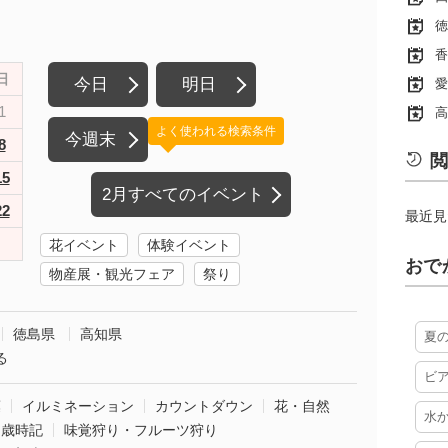
徳
香
日
今日
明日
愛
1
高
よく使われる検索条件
今週末
8
閲
15
2月すべてのイベント
22
最近見
花イベント
体験イベント
おで
物産展・観光フェア
祭り
徳島県
高知県
夏
る
ビ
葉
イルミネーション
カウントダウン
花・自然
水
・歳時記
味覚狩り・フルーツ狩り