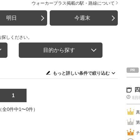
ウォーカープラス掲載の駅・路線について
明日
今週末
お探しください。
目的から探す
もっと詳しい条件で絞り込む
四
1
8月
1（全0件中1〜0件）
真
第
チ