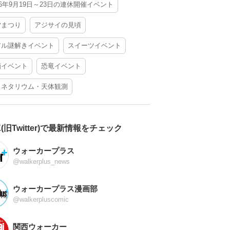
26年9月19日～23日の連休開催イベント
夕まつり
アジサイの見頃
アル謎解きイベント
スイーツイベント
酒イベント
恐竜イベント
ラネタリウム・天体観測
X(旧Twitter)で最新情報をチェック
ウォーカープラス
@walkerplus_news
ウォーカープラス漫画部
@walkerpluscomic
関西ウォーカー