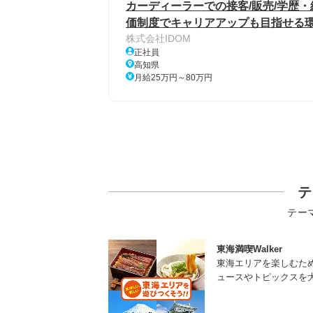
カーディーラーでの接客/販売/学歴・
価制度でキャリアアップも目指せる環境
株式会社IDOM
正社員
高知県
月給25万円～80万円
テ
テー
東海満喫Walker
東海エリアを楽しむた
ュースやトピックスを