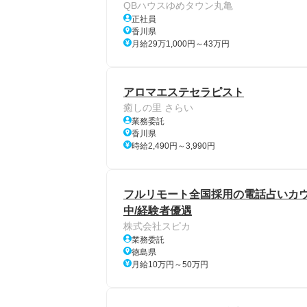
QBハウスゆめタウン丸亀
正社員
香川県
月給29万1,000円～43万円
アロマエステセラピスト
癒しの里 さらい
業務委託
香川県
時給2,490円～3,990円
フルリモート全国採用の電話占いカウン
中/経験者優遇
株式会社スピカ
業務委託
徳島県
月給10万円～50万円