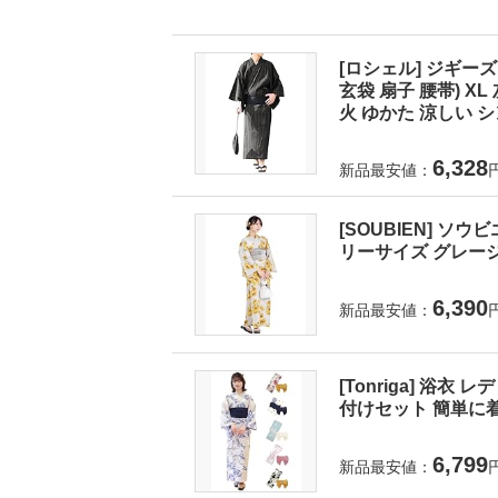
[ロシェル] ジギーズ
玄袋 扇子 腰帯) X
火 ゆかた 涼しい シ
6,328
新品最安値：
[SOUBIEN] ソウ
リーサイズ グレージュに
6,390
新品最安値：
[Tonriga] 浴衣
付けセット 簡単に着
6,799
新品最安値：