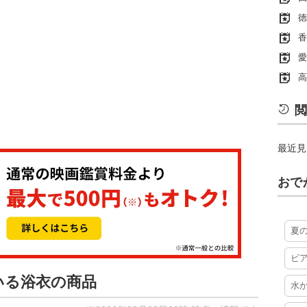
徳
香
愛
高
閲
最近見
おで
夏
ビ
いる浴衣の商品
水