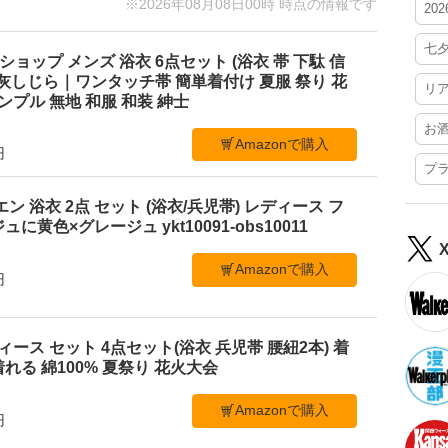
※2026年08月08日00時 時点の情報です
20
七
ショップ メンズ 浴衣 6点セット (浴衣 帯 下駄 信
L 灰しじら｜ワンタッチ帯 簡単着付け 夏服 祭り 花
リ
ンプル 無地 和服 和装 紳士
お
Amazonで購入
円
プ
ビエン 浴衣 2点 セット (浴衣/兵児帯) レディース フ
黄色×グレージュ ykt10091-obs10011
Amazonで購入
円
 レディース セット 4点セット(浴衣 兵児帯 腰紐2本) 着
れる 綿100% 夏祭り 花火大会
Amazonで購入
円