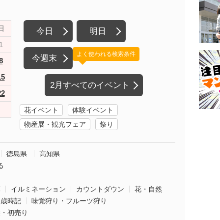
日
今日
明日
1
よく使われる検索条件
今週末
8
15
2月すべてのイベント
22
花イベント
体験イベント
物産展・観光フェア
祭り
徳島県
高知県
る
葉
イルミネーション
カウントダウン
花・自然
・歳時記
味覚狩り・フルーツ狩り
袋・初売り