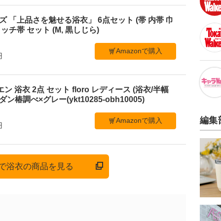
メンズ 「上品さを魅せる浴衣」 6点セット (帯 内帯 巾
ッチ帯 セット (M, 黒しじら)
Amazonで購入
円
ビエン 浴衣 2点 セット floro レディース (浴衣/半幅
ン椿調べ×グレー(ykt10285-obh10005)
編集
Amazonで購入
円
onで浴衣の商品を見る