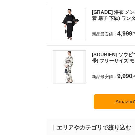
[GRADE] 浴衣 
着 扇子 下駄) ワンタ
4,999
新品最安値：
[SOUBIEN] ソウ
帯) フリーサイズ モダ
9,990
新品最安値：
Amaz
エリアやカテゴリで絞り込む