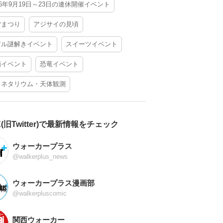
26年9月19日～23日の連休開催イベント
夕まつり
アジサイの見頃
アル謎解きイベント
スイーツイベント
酒イベント
恐竜イベント
ラネタリウム・天体観測
X(旧Twitter)で最新情報をチェック
ウォーカープラス
@walkerplus_news
ウォーカープラス漫画部
@walkerpluscomic
関西ウォーカー