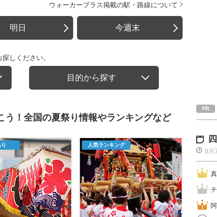
ウォーカープラス掲載の駅・路線について
明日
今週末
お探しください。
目的から探す
行こう！全国の夏祭り情報やランキングなど
四
あり
人気ランキング
8月
真
チ
阿