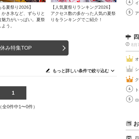
イ
る夏祭り2026】
【人気夏祭りランキング2026】
、かき氷など、ずらりと
アクセス数の多かった人気の夏祭
ア
は魅力がいっぱい。夏祭
りをランキングでご紹介！
しよう。
四
8月
休み特集TOP
オ
シ
もっと詳しい条件で絞り込む
ク
ト
1
ロ
1（全0件中1〜0件）
お
四