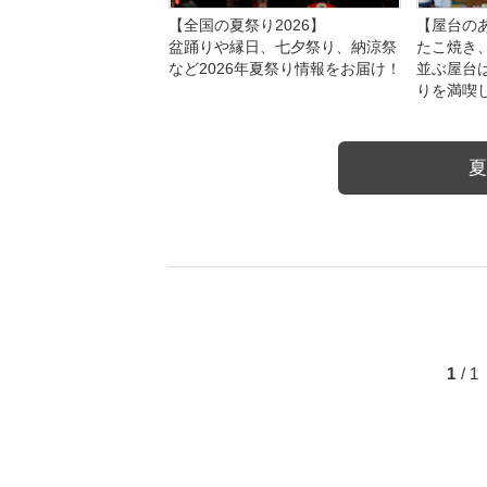
【全国の夏祭り2026】
【屋台のあ
盆踊りや縁日、七夕祭り、納涼祭
たこ焼き
など2026年夏祭り情報をお届け！
並ぶ屋台
りを満喫
夏
1
/ 