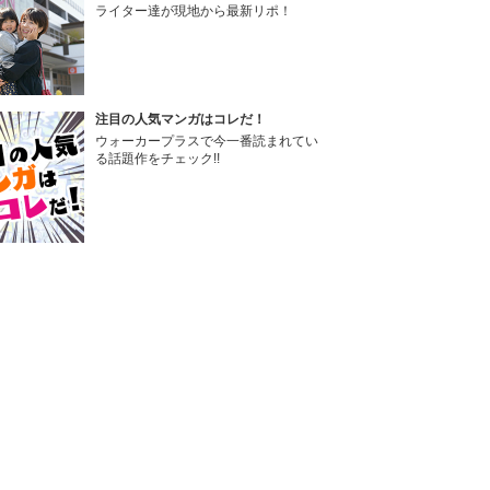
ライター達が現地から最新リポ！
注目の人気マンガはコレだ！
ウォーカープラスで今一番読まれてい
る話題作をチェック!!