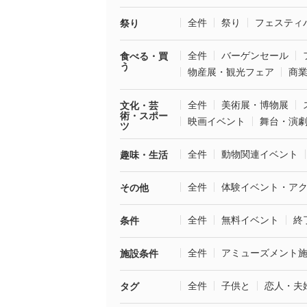
全件
祭り
フェスティ
祭り
全件
バーゲンセール
食べる・買
う
物産展・観光フェア
商
全件
美術展・博物展
文化・芸
術・スポー
映画イベント
舞台・演
ツ
全件
動物関連イベント
趣味・生活
全件
体験イベント・ア
その他
全件
無料イベント
終
条件
全件
アミューズメント
施設条件
全件
子供と
恋人・夫
タグ