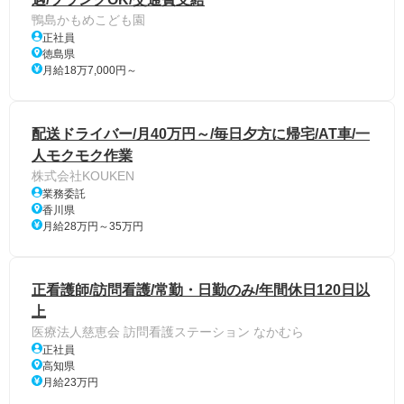
鴨島かもめこども園
正社員
徳島県
月給18万7,000円～
配送ドライバー/月40万円～/毎日夕方に帰宅/AT車/一
人モクモク作業
株式会社KOUKEN
業務委託
香川県
月給28万円～35万円
正看護師/訪問看護/常勤・日勤のみ/年間休日120日以
上
医療法人慈恵会 訪問看護ステーション なかむら
正社員
高知県
月給23万円