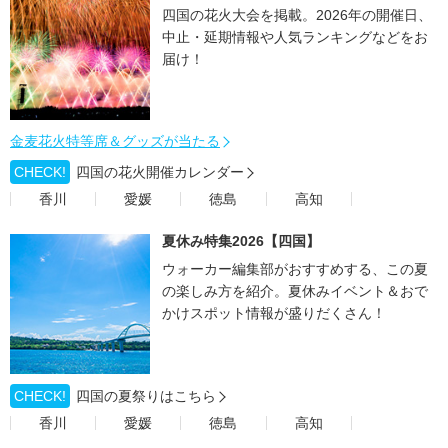
四国の花火大会を掲載。2026年の開催日、
中止・延期情報や人気ランキングなどをお
届け！
金麦花火特等席＆グッズが当たる
CHECK!
四国の花火開催カレンダー
香川
愛媛
徳島
高知
夏休み特集2026【四国】
ウォーカー編集部がおすすめする、この夏
の楽しみ方を紹介。夏休みイベント＆おで
かけスポット情報が盛りだくさん！
CHECK!
四国の夏祭りはこちら
香川
愛媛
徳島
高知