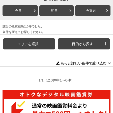
今日
明日
今週末
該当の検索結果は0件でした。
条件を変えてお探しください。
エリアを選択
目的から探す
もっと詳しい条件で絞り込む
1/1
（全0件中1〜0件）