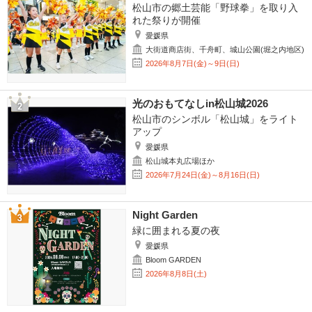
松山市の郷土芸能「野球拳」を取り入
れた祭りが開催
愛媛県
大街道商店街、千舟町、城山公園(堀之内地区)
2026年8月7日(金)～9日(日)
光のおもてなしin松山城2026
松山市のシンボル「松山城」をライト
アップ
愛媛県
松山城本丸広場ほか
2026年7月24日(金)～8月16日(日)
Night Garden
緑に囲まれる夏の夜
愛媛県
Bloom GARDEN
2026年8月8日(土)