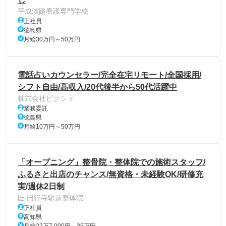
平成淡路看護専門学校
正社員
徳島県
月給30万円～50万円
電話占いカウンセラー/完全在宅リモート/全国採用/
シフト自由/高収入/20代後半から50代活躍中
株式会社ピクシィ
業務委託
徳島県
月給10万円～50万円
「オープニング」整骨院・整体院での施術スタッフ/
ふるさと出店のチャンス/無資格・未経験OK/研修充
実/週休2日制
匠 円行寺駅前整体院
正社員
高知県
月給22万7,000円～35万円