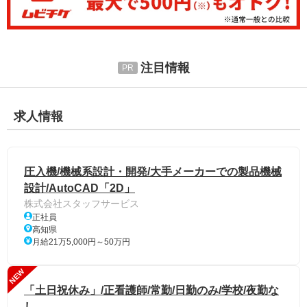
注目情報
求人情報
圧入機/機械系設計・開発/大手メーカーでの製品機械
設計/AutoCAD「2D」
株式会社スタッフサービス
正社員
高知県
月給21万5,000円～50万円
NEW
「土日祝休み」/正看護師/常勤/日勤のみ/学校/夜勤な
し