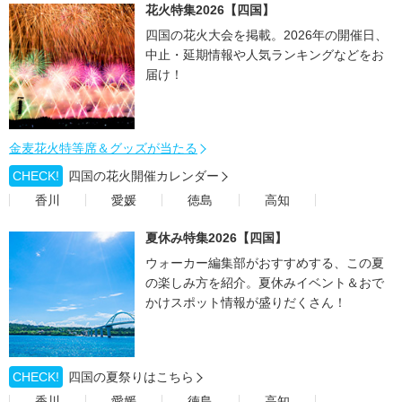
花火特集2026【四国】
四国の花火大会を掲載。2026年の開催日、
中止・延期情報や人気ランキングなどをお
届け！
金麦花火特等席＆グッズが当たる
CHECK!
四国の花火開催カレンダー
香川
愛媛
徳島
高知
夏休み特集2026【四国】
ウォーカー編集部がおすすめする、この夏
の楽しみ方を紹介。夏休みイベント＆おで
かけスポット情報が盛りだくさん！
CHECK!
四国の夏祭りはこちら
香川
愛媛
徳島
高知