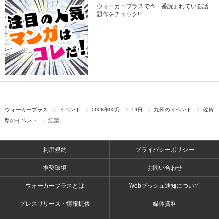
ウォーカープラスで今一番読まれている話
題作をチェック!!
ウォーカープラス
イベント
2026年02月
14日
九州のイベント
佐賀
県のイベント
紅葉
利用規約
プライバシーポリシー
推奨環境
お問い合わせ
ウォーカープラスとは
Webプッシュ通知について
プレスリリース・情報提供
媒体資料