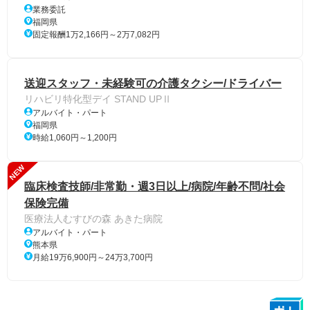
業務委託
福岡県
固定報酬1万2,166円～2万7,082円
送迎スタッフ・未経験可の介護タクシー/ドライバー
リハビリ特化型デイ STAND UPⅡ
アルバイト・パート
福岡県
時給1,060円～1,200円
NEW
臨床検査技師/非常勤・週3日以上/病院/年齢不問/社会
保険完備
医療法人むすびの森 あきた病院
アルバイト・パート
熊本県
月給19万6,900円～24万3,700円