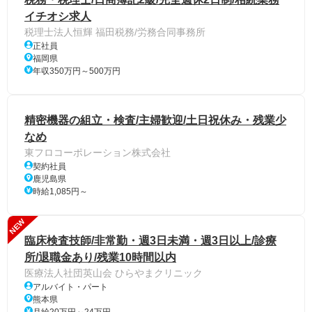
イチオシ求人
税理士法人恒輝 福田税務/労務合同事務所
正社員
福岡県
年収350万円～500万円
精密機器の組立・検査/主婦歓迎/土日祝休み・残業少
なめ
東フロコーポレーション株式会社
契約社員
鹿児島県
時給1,085円～
NEW
臨床検査技師/非常勤・週3日未満・週3日以上/診療
所/退職金あり/残業10時間以内
医療法人社団英山会 ひらやまクリニック
アルバイト・パート
熊本県
月給20万円～24万円