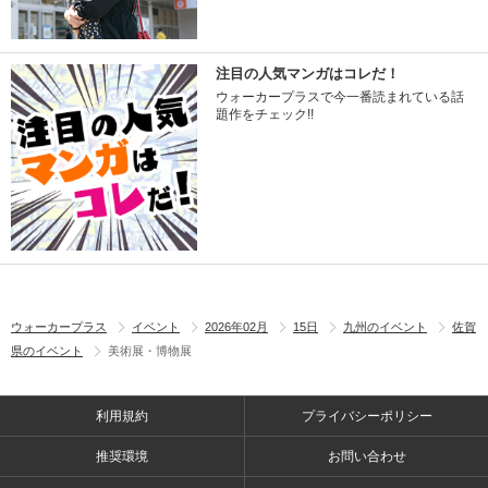
注目の人気マンガはコレだ！
ウォーカープラスで今一番読まれている話
題作をチェック!!
ウォーカープラス
イベント
2026年02月
15日
九州のイベント
佐賀
県のイベント
美術展・博物展
利用規約
プライバシーポリシー
推奨環境
お問い合わせ