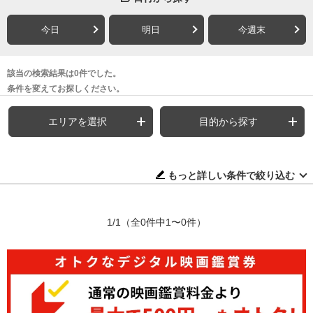
今日
明日
今週末
該当の検索結果は0件でした。
条件を変えてお探しください。
エリアを選択
目的から探す
もっと詳しい条件で絞り込む
1/1
（全0件中1〜0件）