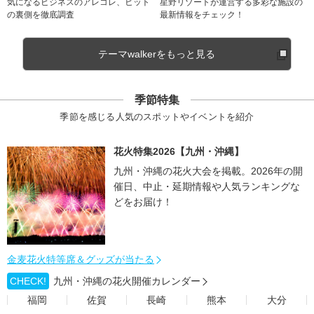
気になるビジネスのアレコレ、ヒット
星野リゾートが運営する多彩な施設の
の裏側を徹底調査
最新情報をチェック！
テーマwalkerをもっと見る
季節特集
季節を感じる人気のスポットやイベントを紹介
花火特集2026【九州・沖縄】
九州・沖縄の花火大会を掲載。2026年の開
催日、中止・延期情報や人気ランキングな
どをお届け！
金麦花火特等席＆グッズが当たる
CHECK!
九州・沖縄の花火開催カレンダー
福岡
佐賀
長崎
熊本
大分