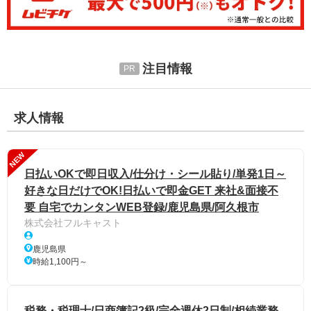
注目情報
求人情報
NEW
日払いOKで即日収入/仕分け・シール貼り/単発1日～
好きな日だけでOK!日払いで即金GET 来社&面接不
要 自宅でカンタンWEB登録/鹿児島県/阿久根市
株式会社フルキャスト
鹿児島県
時給1,100円～
税務・税理士/日商簿記2級/完全週休2日制/相続業務